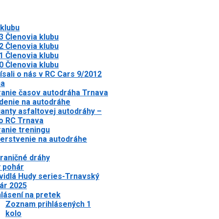
 klubu
3 Členovia klubu
2 Členovia klubu
1 Členovia klubu
0 Členovia klubu
ísali o nás v RC Cars 9/2012
ha
anie časov autodráha Trnava
denie na autodráhe
ianty asfaltovej autodráhy –
o RC Trnava
anie treningu
erstvenie na autodráhe
raničné dráhy
 pohár
vidlá Hudy series-Trnavský
ár 2025
hlásení na pretek
Zoznam prihlásených 1
kolo