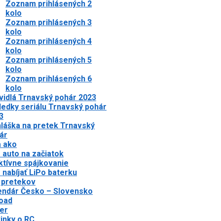
Zoznam prihlásených 2
kolo
Zoznam prihlásených 3
kolo
Zoznam prihlásených 4
kolo
Zoznam prihlásených 5
kolo
Zoznam prihlásených 6
kolo
vidlá Trnavský pohár 2023
ledky seriálu Trnavský pohár
3
hláška na pretek Trnavský
ár
a ako
 auto na začiatok
ktívne spájkovanie
 nabíjať LiPo baterku
 pretekov
endár Česko – Slovensko
oad
er
inky o RC