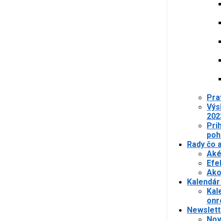
Pra
Výs
202
Pri
poh
Rady čo 
Aké
Efe
Ako
Kalendár
Kal
onr
Newslett
Nov