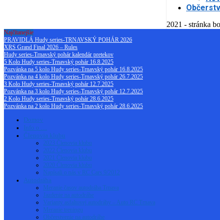
Občerstv
2021 - stránka bo
Najčítanejšie
PRAVIDLÁ Hudy series-TRNAVSKÝ POHÁR 2026
XRS Grand Final 2026 – Rules
Hudy series-Trnavský pohár kalendár pretekov
5 Kolo Hudy series-Trnavský pohár 16.8.2025
Pozvánka na 5 kolo Hudy series-Trnavský pohár 16.8.2025
Pozvánka na 4 kolo Hudy series-Trnavský pohár 26.7.2025
3 Kolo Hudy series-Trnavský pohár 12.7.2025
Pozvánka na 3 kolo Hudy series-Trnavský pohár 12.7.2025
2 Kolo Hudy series-Trnavský pohár 28.6.2025
Pozvánka na 2 kolo Hudy series-Trnavský pohár 28.6.2025
Domov
Info o …
Členovia klubu
2023 Členovia klubu
2022 Členovia klubu
2021 Členovia klubu
2020 Členovia klubu
Napísali o nás v RC Cars 9/2012
Autodráha
Meranie časov autodráha Trnava
Jazdenie na autodráhe
Varianty asfaltovej autodráhy – Auto RC Trnava
Meranie treningu
Občerstvenie na autodráhe