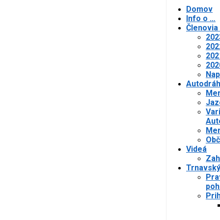
Domov
Info o …
Členovia
202
202
202
202
Nap
Autodrá
Mer
Jaz
Var
Aut
Mer
Obč
Videá
Zah
Trnavský
Pra
poh
Pri