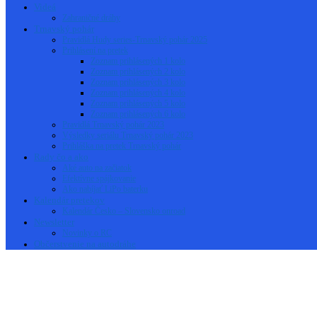
Videá
Zahraničné dráhy
Trnavský pohár
Pravidlá Hudy series-Trnavský pohár 2025
Prihlásení na pretek
Zoznam prihlásených 1 kolo
Zoznam prihlásených 2 kolo
Zoznam prihlásených 3 kolo
Zoznam prihlásených 4 kolo
Zoznam prihlásených 5 kolo
Zoznam prihlásených 6 kolo
Pravidlá Trnavský pohár 2023
Výsledky seriálu Trnavský pohár 2023
Prihláška na pretek Trnavský pohár
Rady čo a ako
Aké auto na začiatok
Efektívne spájkovanie
Ako nabíjať LiPo baterku
Kalendár pretekov
Kalendár Česko – Slovensko onroad
Newsletter
Novinky o RC
Občerstvenie na autodráhe