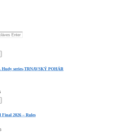
 Hudy series-TRNAVSKÝ POHÁR
6
Final 2026 – Rules
6