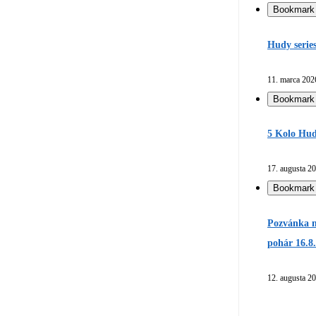
Bookmark
Hudy serie
11. marca 202
Bookmark
5 Kolo Hud
17. augusta 2
Bookmark
Pozvánka n
pohár 16.8
12. augusta 2