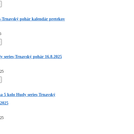
s-Trnavský pohár kalendár pretekov
6
y series-Trnavský pohár 16.8.2025
025
a 5 kolo Hudy series-Trnavský
.2025
025