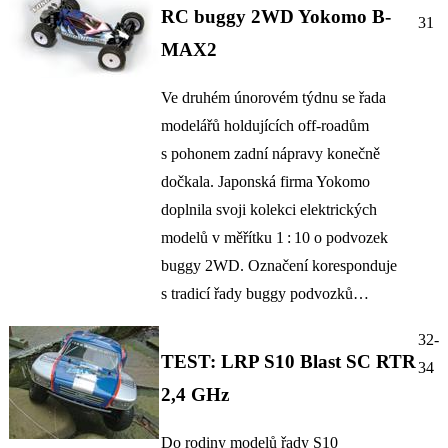
RC buggy 2WD Yokomo B-
31
MAX2
Ve druhém únorovém týdnu se řada
modelářů holdujících off-roadům
s pohonem zadní nápravy konečně
dočkala. Japonská firma Yokomo
doplnila svoji kolekci elektrických
modelů v měřítku 1 : 10 o podvozek
buggy 2WD. Označení koresponduje
s tradicí řady buggy podvozků…
32-
TEST: LRP S10 Blast SC RTR
34
2,4 GHz
Do rodiny modelů řady S10