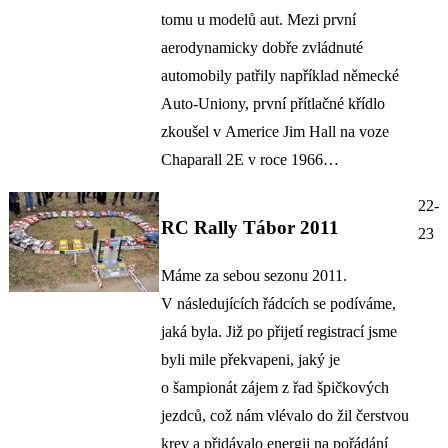
tomu u modelů aut. Mezi první
aerodynamicky dobře zvládnuté
automobily patřily například německé
Auto-Uniony, první přítlačné křídlo
zkoušel v Americe Jim Hall na voze
Chaparall 2E v roce 1966…
22-
RC Rally Tábor 2011
23
Máme za sebou sezonu 2011.
V následujících řádcích se podíváme,
jaká byla. Již po přijetí registrací jsme
byli mile překvapeni, jaký je
o šampionát zájem z řad špičkových
jezdců, což nám vlévalo do žil čerstvou
krev a přidávalo energii na pořádání