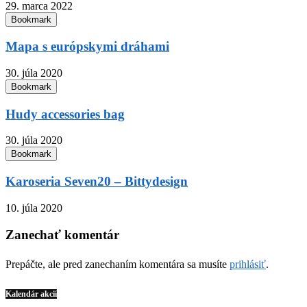
29. marca 2022
Bookmark
Mapa s európskymi dráhami
30. júla 2020
Bookmark
Hudy accessories bag
30. júla 2020
Bookmark
Karoseria Seven20 – Bittydesign
10. júla 2020
Zanechať komentár
Prepáčte, ale pred zanechaním komentára sa musíte
prihlásiť
.
Kalendár akcií