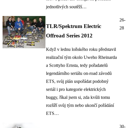
jednotlivých soutěží…
26-
TLR/Spektrum Electric
28
Offroad Series 2012
Když v lednu loňského roku představil
realizační tým okolo Uweho Rheinarda
a Scottyho Ernsta, tedy pořadatelů
legendárního seriálu on-road závodů
ETS, svůj plán uspořádat podobný
seriál i pro kategorie elektrických
buggy, říkal jsem si, zda kvůli tomu
rozšíří svůj tým nebo ukončí pořádání
ETS…
30-