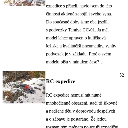
expedice s přáteli, navíc jsem do této
činnosti aktivně zapojil i svého syna.
Do současné doby jsme oba jezdili
s podvozky Tamiya CC-01. Já měl
model lehce upraven o kuličková
ložiska a kvalitnější pneumatiky, synův
podvozek je v základu. Proč o svém
modelu píšu v minulém čase?…
52
RC expedice
RC expedice nemusí mít nutně
mnohočlenné obsazení, stačí tři šikovné
a nadšené děti v doprovodu dospělých
a o zábavu je postaráno. Že jedou
rozmanitým terénem pouze tři expediční