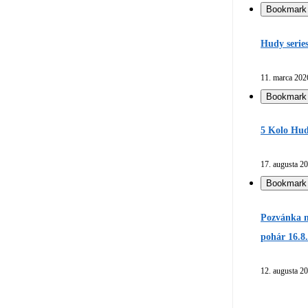
Bookmark
Hudy serie
11. marca 202
Bookmark
5 Kolo Hud
17. augusta 2
Bookmark
Pozvánka n
pohár 16.8
12. augusta 2