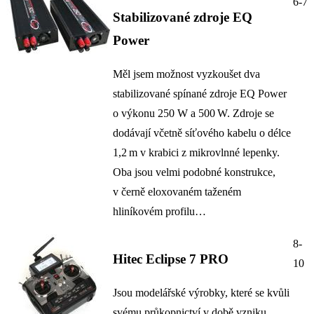
6-7
Stabilizované zdroje EQ
Power
Měl jsem možnost vyzkoušet dva
stabilizované spínané zdroje EQ Power
o výkonu 250 W a 500 W. Zdroje se
dodávají včetně síťového kabelu o délce
1,2 m v krabici z mikrovlnné lepenky.
Oba jsou velmi podobné konstrukce,
v černě eloxovaném taženém
hliníkovém profilu…
8-
Hitec Eclipse 7 PRO
10
Jsou modelářské výrobky, které se kvůli
svému průkopnictví v době vzniku