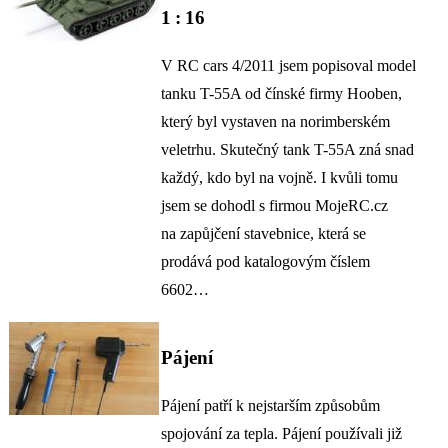
1 : 16
V RC cars 4/2011 jsem popisoval model
tanku T-55A od čínské firmy Hooben,
který byl vystaven na norimberském
veletrhu. Skutečný tank T-55A zná snad
každý, kdo byl na vojně. I kvůli tomu
jsem se dohodl s firmou MojeRC.cz
na zapůjčení stavebnice, která se
prodává pod katalogovým číslem
6602…
Pájení
Pájení patří k nejstarším způsobům
spojování za tepla. Pájení používali již