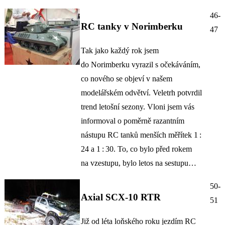
46-
RC tanky v Norimberku
47
Tak jako každý rok jsem
do Norimberku vyrazil s očekáváním,
co nového se objeví v našem
modelářském odvětví. Veletrh potvrdil
trend letošní sezony. Vloni jsem vás
informoval o poměrně razantním
nástupu RC tanků menších měřítek 1 :
24 a 1 : 30. To, co bylo před rokem
na vzestupu, bylo letos na sestupu…
50-
Axial SCX-10 RTR
51
Již od léta loňského roku jezdím RC