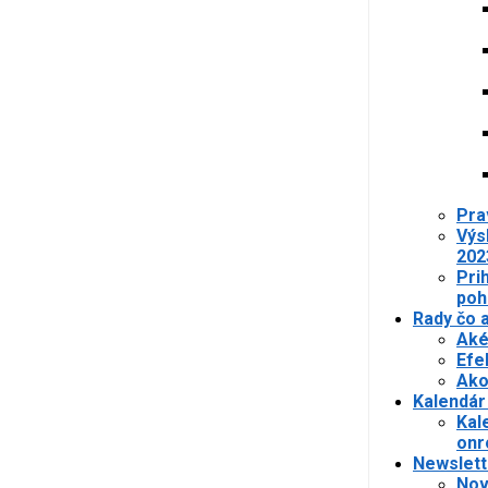
Pra
Výs
202
Pri
poh
Rady čo 
Aké
Efe
Ako
Kalendár
Kal
onr
Newslett
Nov