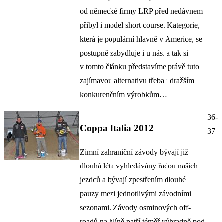
od německé firmy LRP před nedávnem
přibyl i model short course. Kategorie,
která je populární hlavně v Americe, se
postupně zabydluje i u nás, a tak si
v tomto článku představíme právě tuto
zajímavou alternativu třeba i dražším
konkurenčním výrobkům…
36-
Coppa Italia 2012
37
Zimní zahraniční závody bývají již
dlouhá léta vyhledávány řadou našich
jezdců a bývají zpestřením dlouhé
pauzy mezi jednotlivými závodními
sezonami. Závody osminových off-
roadů na hlíně patří téměř výhradně pod