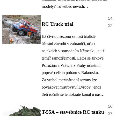
modely? To vůbec nevadí…
54-
RC Truck trial
55
Již čtvrtou sezonu se naši trialisté
účastní závodů v zahraničí, účast
na akcích v sousedním Německu je již
téměř samozřejmostí. Letos se Jirkové
Pstružina a Wáwra z Prahy účastnili
poprvé celého poháru v Rakousku.
Za vrchol mezinárodní sezony lze
považovat mistrovství Evropy, jehož
třetí ročník se tentokráte konal u nás…
56-
T-55A – stavebnice RC tanku
57