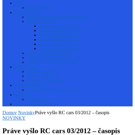
Videá
Zahraničné dráhy
Trnavský pohár
Pravidlá Hudy series-Trnavský pohár 2025
Prihlásení na pretek
Zoznam prihlásených 1 kolo
Zoznam prihlásených 2 kolo
Zoznam prihlásených 3 kolo
Zoznam prihlásených 4 kolo
Zoznam prihlásených 5 kolo
Zoznam prihlásených 6 kolo
Pravidlá Trnavský pohár 2023
Výsledky seriálu Trnavský pohár 2023
Prihláška na pretek Trnavský pohár
Rady čo a ako
Aké auto na začiatok
Efektívne spájkovanie
Ako nabíjať LiPo baterku
Kalendár pretekov
Kalendár Česko – Slovensko onroad
Newsletter
Novinky o RC
Občerstvenie na autodráhe
Domov
Novinky
Práve vyšlo RC cars 03/2012 – časopis
NOVINKY
Práve vyšlo RC cars 03/2012 – časopis