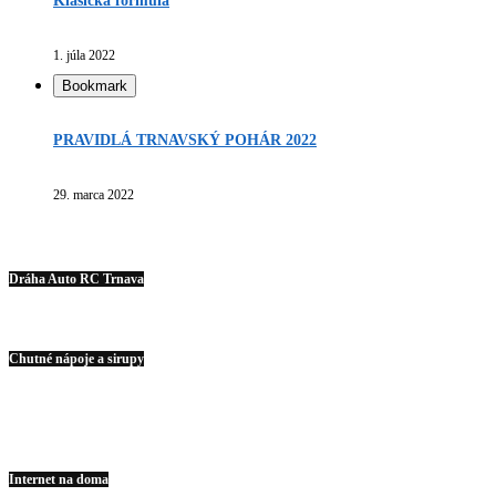
Klasická formula
1. júla 2022
Bookmark
PRAVIDLÁ TRNAVSKÝ POHÁR 2022
29. marca 2022
Dráha Auto RC Trnava
Chutné nápoje a sirupy
Internet na doma