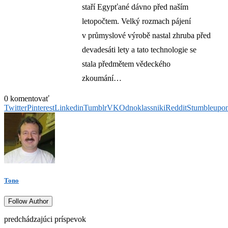
staří Egypťané dávno před naším
letopočtem. Velký rozmach pájení
v průmyslové výrobě nastal zhruba před
devadesáti lety a tato technologie se
stala předmětem vědeckého
zkoumání…
0 komentovať
Twitter
Pinterest
Linkedin
Tumblr
VK
Odnoklassniki
Reddit
Stumbleupo
Tono
Follow Author
predchádzajúci príspevok