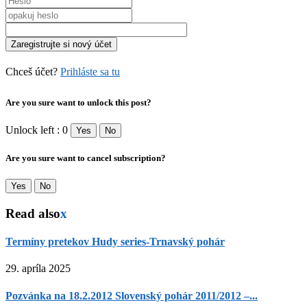
Chceš účet?
Prihláste sa tu
Are you sure want to unlock this post?
Unlock left : 0
Yes
No
Are you sure want to cancel subscription?
Yes
No
Read also
x
Termíny pretekov Hudy series-Trnavský pohár
29. apríla 2025
Pozvánka na 18.2.2012 Slovenský pohár 2011/2012 –...