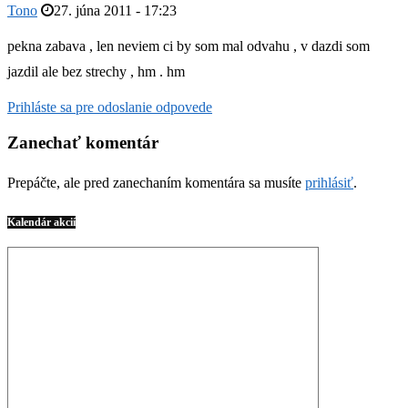
Tono
27. júna 2011 - 17:23
pekna zabava , len neviem ci by som mal odvahu , v dazdi som
jazdil ale bez strechy , hm . hm
Prihláste sa pre odoslanie odpovede
Zanechať komentár
Prepáčte, ale pred zanechaním komentára sa musíte
prihlásiť
.
Kalendár akcií