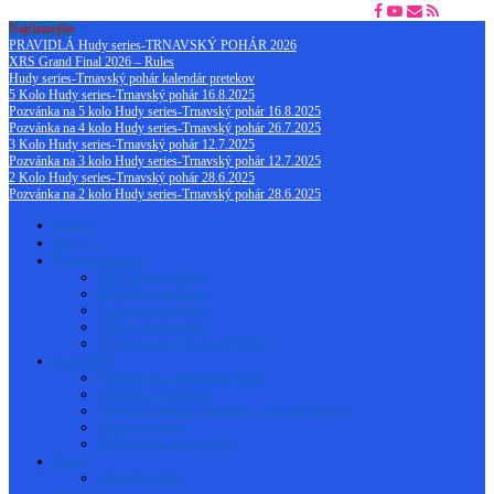
Najčítanejšie
PRAVIDLÁ Hudy series-TRNAVSKÝ POHÁR 2026
XRS Grand Final 2026 – Rules
Hudy series-Trnavský pohár kalendár pretekov
5 Kolo Hudy series-Trnavský pohár 16.8.2025
Pozvánka na 5 kolo Hudy series-Trnavský pohár 16.8.2025
Pozvánka na 4 kolo Hudy series-Trnavský pohár 26.7.2025
3 Kolo Hudy series-Trnavský pohár 12.7.2025
Pozvánka na 3 kolo Hudy series-Trnavský pohár 12.7.2025
2 Kolo Hudy series-Trnavský pohár 28.6.2025
Pozvánka na 2 kolo Hudy series-Trnavský pohár 28.6.2025
Domov
Info o …
Členovia klubu
2023 Členovia klubu
2022 Členovia klubu
2021 Členovia klubu
2020 Členovia klubu
Napísali o nás v RC Cars 9/2012
Autodráha
Meranie časov autodráha Trnava
Jazdenie na autodráhe
Varianty asfaltovej autodráhy – Auto RC Trnava
Meranie treningu
Občerstvenie na autodráhe
Videá
Zahraničné dráhy