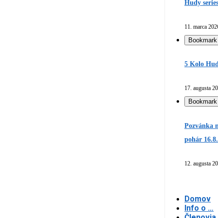
Hudy serie
11. marca 202
Bookmark
5 Kolo Hud
17. augusta 2
Bookmark
Pozvánka n
pohár 16.8
12. augusta 2
Domov
Info o …
Členovia