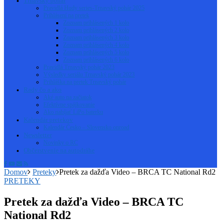
Trnavský pohár
Pravidlá Hudy series-Trnavský pohár 2025
Prihlásení na pretek
Zoznam prihlásených 1 kolo
Zoznam prihlásených 2 kolo
Zoznam prihlásených 3 kolo
Zoznam prihlásených 4 kolo
Zoznam prihlásených 5 kolo
Zoznam prihlásených 6 kolo
Pravidlá Trnavský pohár 2023
Výsledky seriálu Trnavský pohár 2023
Prihláška na pretek Trnavský pohár
Rady čo a ako
Aké auto na začiatok
Efektívne spájkovanie
Ako nabíjať LiPo baterku
Kalendár pretekov
Kalendár Česko – Slovensko onroad
Newsletter
Novinky o RC
Občerstvenie na autodráhe
Domov
Preteky
Pretek za dažďa Video – BRCA TC National Rd2
PRETEKY
Pretek za dažďa Video – BRCA TC
National Rd2