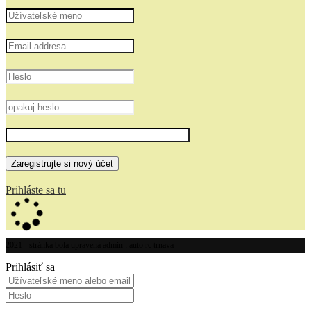
Prihláste sa tu
2021 - stránka bola upravená admin : auto rc trnava
Prihlásiť sa