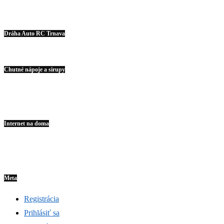
Dráha Auto RC Trnava
Chutné nápoje a sirupy
Internet na doma
Meta
Registrácia
Prihlásiť sa