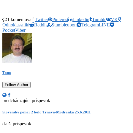
1 komentovať
Twitter
Pinterest
Linkedin
Tumblr
VK
Odnoklassniki
Reddit
Stumbleupon
Telegram
LINE
Pocket
Viber
Tono
Follow Author
predchádzajúci príspevok
Slovenský pohár 2 kolo Trnava-Modranka 25.6.2011
ďalší príspevok