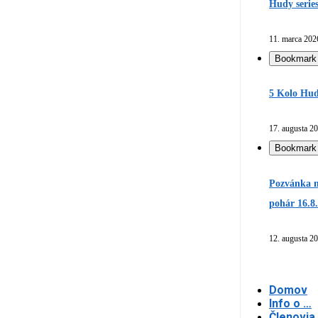
Hudy serie
11. marca 202
Bookmark
5 Kolo Hud
17. augusta 2
Bookmark
Pozvánka n
pohár 16.8
12. augusta 2
Domov
Info o …
Členovia