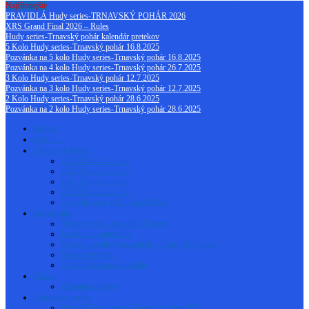
Najčítanejšie
PRAVIDLÁ Hudy series-TRNAVSKÝ POHÁR 2026
XRS Grand Final 2026 – Rules
Hudy series-Trnavský pohár kalendár pretekov
5 Kolo Hudy series-Trnavský pohár 16.8.2025
Pozvánka na 5 kolo Hudy series-Trnavský pohár 16.8.2025
Pozvánka na 4 kolo Hudy series-Trnavský pohár 26.7.2025
3 Kolo Hudy series-Trnavský pohár 12.7.2025
Pozvánka na 3 kolo Hudy series-Trnavský pohár 12.7.2025
2 Kolo Hudy series-Trnavský pohár 28.6.2025
Pozvánka na 2 kolo Hudy series-Trnavský pohár 28.6.2025
Domov
Info o …
Členovia klubu
2023 Členovia klubu
2022 Členovia klubu
2021 Členovia klubu
2020 Členovia klubu
Napísali o nás v RC Cars 9/2012
Autodráha
Meranie časov autodráha Trnava
Jazdenie na autodráhe
Varianty asfaltovej autodráhy – Auto RC Trnava
Meranie treningu
Občerstvenie na autodráhe
Videá
Zahraničné dráhy
Trnavský pohár
Pravidlá Hudy series-Trnavský pohár 2025