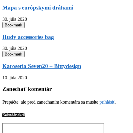
Mapa s európskymi dráhami
30. júla 2020
Bookmark
Hudy accessories bag
30. júla 2020
Bookmark
Karoseria Seven20 – Bittydesign
10. júla 2020
Zanechať komentár
Prepáčte, ale pred zanechaním komentára sa musíte
prihlásiť
.
Kalendár akcií