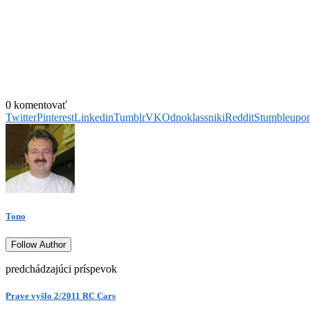
0 komentovať
Twitter
Pinterest
Linkedin
Tumblr
VK
Odnoklassniki
Reddit
Stumbleupo
Tono
Follow Author
predchádzajúci príspevok
Prave vyšlo 2/2011 RC Cars