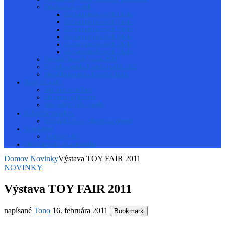
Prihlásení na pretek
Zoznam prihlásených 1 kolo
Zoznam prihlásených 2 kolo
Zoznam prihlásených 3 kolo
Zoznam prihlásených 4 kolo
Zoznam prihlásených 5 kolo
Zoznam prihlásených 6 kolo
Pravidlá Trnavský pohár 2023
Výsledky seriálu Trnavský pohár 2023
Prihláška na pretek Trnavský pohár
Rady čo a ako
Aké auto na začiatok
Efektívne spájkovanie
Ako nabíjať LiPo baterku
Kalendár pretekov
Kalendár Česko – Slovensko onroad
Newsletter
Novinky o RC
Občerstvenie na autodráhe
Domov
Novinky
Výstava TOY FAIR 2011
NOVINKY
Výstava TOY FAIR 2011
napísané
Tono
16. februára 2011
Bookmark