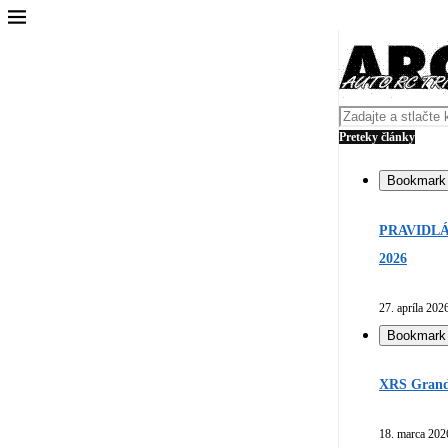
Preteky články
Bookmark
PRAVIDLÁ
2026
27. apríla 202
Bookmark
XRS Grand 
18. marca 202