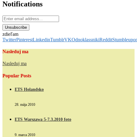
Notifications
zdieľam
Twitter
Pinterest
Linkedin
Tumblr
VK
Odnoklassniki
Reddit
Stumbleupo
Nasleduj ma
Nasleduj ma
Popular Posts
ETS Holandsko
28. mája 2010
ETS Warszawa 5-7.3.2010 foto
9. marca 2010