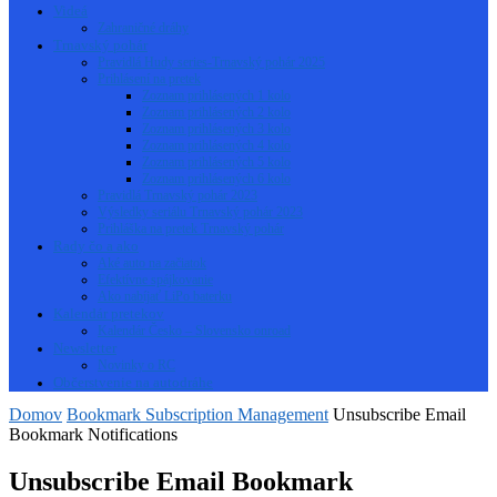
Videá
Zahraničné dráhy
Trnavský pohár
Pravidlá Hudy series-Trnavský pohár 2025
Prihlásení na pretek
Zoznam prihlásených 1 kolo
Zoznam prihlásených 2 kolo
Zoznam prihlásených 3 kolo
Zoznam prihlásených 4 kolo
Zoznam prihlásených 5 kolo
Zoznam prihlásených 6 kolo
Pravidlá Trnavský pohár 2023
Výsledky seriálu Trnavský pohár 2023
Prihláška na pretek Trnavský pohár
Rady čo a ako
Aké auto na začiatok
Efektívne spájkovanie
Ako nabíjať LiPo baterku
Kalendár pretekov
Kalendár Česko – Slovensko onroad
Newsletter
Novinky o RC
Občerstvenie na autodráhe
Domov
Bookmark Subscription Management
Unsubscribe Email
Bookmark Notifications
Unsubscribe Email Bookmark