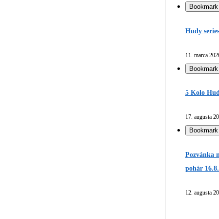
Bookmark
Hudy serie
11. marca 202
Bookmark
5 Kolo Hud
17. augusta 2
Bookmark
Pozvánka n
pohár 16.8
12. augusta 2