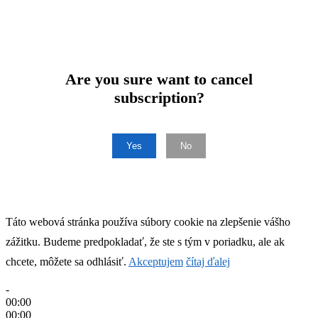
Are you sure want to cancel
subscription?
Yes
No
Táto webová stránka používa súbory cookie na zlepšenie vášho
zážitku. Budeme predpokladať, že ste s tým v poriadku, ale ak
chcete, môžete sa odhlásiť.
Akceptujem
čítaj ďalej
-
00:00
00:00