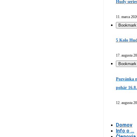
Hudy serie
11. marca 202
Bookmark
5 Kolo Hud
17. augusta 2
Bookmark
Pozvánka n
pohár 16.8
12. augusta 2
Domov
Info o …
Členovia