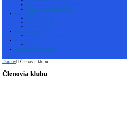
Pravidlá Trnavský pohár 2023
Výsledky seriálu Trnavský pohár 2023
Prihláška na pretek Trnavský pohár
Rady čo a ako
Aké auto na začiatok
Efektívne spájkovanie
Ako nabíjať LiPo baterku
Kalendár pretekov
Kalendár Česko – Slovensko onroad
Newsletter
Novinky o RC
Občerstvenie na autodráhe
Domov
Členovia klubu
Členovia klubu
Členovia Klubu 2021