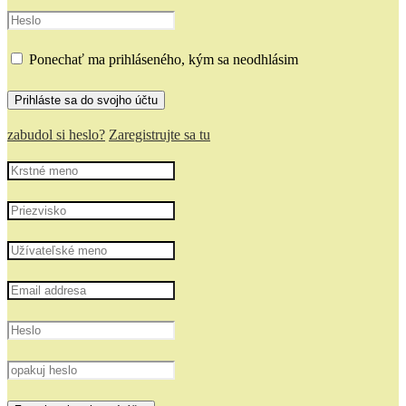
Ponechať ma prihláseného, kým sa neodhlásim
zabudol si heslo?
Zaregistrujte sa tu