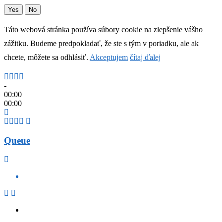
Yes
No
Táto webová stránka používa súbory cookie na zlepšenie vášho
zážitku. Budeme predpokladať, že ste s tým v poriadku, ale ak
chcete, môžete sa odhlásiť.
Akceptujem
čítaj ďalej
-
00:00
00:00
Queue