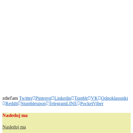
Kategória :
začiatočnik skúšam všetko
Peter Zemanovič
člen
Kategória :
1:10 Stock 13,5
zdieľam
Twitter
Pinterest
Linkedin
Tumblr
VK
Odnoklassniki
Reddit
Stumbleupon
Telegram
LINE
Pocket
Viber
Nasleduj ma
Nasleduj ma