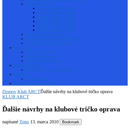
Prihlásení na pretek
Zoznam prihlásených 1 kolo
Zoznam prihlásených 2 kolo
Zoznam prihlásených 3 kolo
Zoznam prihlásených 4 kolo
Zoznam prihlásených 5 kolo
Zoznam prihlásených 6 kolo
Pravidlá Trnavský pohár 2023
Výsledky seriálu Trnavský pohár 2023
Prihláška na pretek Trnavský pohár
Rady čo a ako
Aké auto na začiatok
Efektívne spájkovanie
Ako nabíjať LiPo baterku
Kalendár pretekov
Kalendár Česko – Slovensko onroad
Newsletter
Novinky o RC
Občerstvenie na autodráhe
Domov
Klub ARCT
Ďalšie návrhy na klubové tričko oprava
KLUB ARCT
Ďalšie návrhy na klubové tričko oprava
napísané
Tono
13. marca 2010
Bookmark