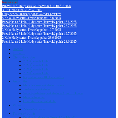
Najčítanejšie
PRAVIDLÁ Hudy series-TRNAVSKÝ POHÁR 2026
XRS Grand Final 2026 – Rules
Hudy series-Trnavský pohár kalendár pretekov
5 Kolo Hudy series-Trnavský pohár 16.8.2025
Pozvánka na 5 kolo Hudy series-Trnavský pohár 16.8.2025
Pozvánka na 4 kolo Hudy series-Trnavský pohár 26.7.2025
3 Kolo Hudy series-Trnavský pohár 12.7.2025
Pozvánka na 3 kolo Hudy series-Trnavský pohár 12.7.2025
2 Kolo Hudy series-Trnavský pohár 28.6.2025
Pozvánka na 2 kolo Hudy series-Trnavský pohár 28.6.2025
Domov
Info o …
Členovia klubu
2023 Členovia klubu
2022 Členovia klubu
2021 Členovia klubu
2020 Členovia klubu
Napísali o nás v RC Cars 9/2012
Autodráha
Meranie časov autodráha Trnava
Jazdenie na autodráhe
Varianty asfaltovej autodráhy – Auto RC Trnava
Meranie treningu
Občerstvenie na autodráhe
Videá
Zahraničné dráhy
Trnavský pohár
Pravidlá Hudy series-Trnavský pohár 2025