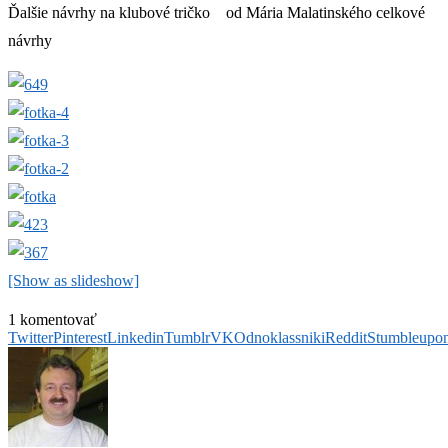
Ďalšie návrhy na klubové tričko od Mária Malatinského
celkové
návrhy
[Show as slideshow]
1 komentovať
Twitter
Pinterest
Linkedin
Tumblr
VK
Odnoklassniki
Reddit
Stumbleupo