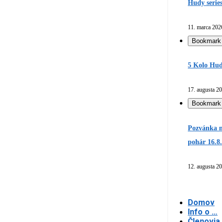
Hudy serie
11. marca 202
Bookmark
5 Kolo Hud
17. augusta 2
Bookmark
Pozvánka n
pohár 16.8
12. augusta 2
Domov
Info o …
Členovia