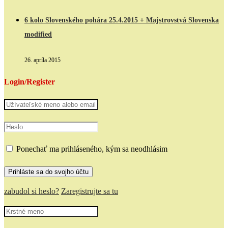
6 kolo Slovenského pohára 25.4.2015 + Majstrovstvá Slovenska
modified
26. apríla 2015
Login/Register
Ponechať ma prihláseného, kým sa neodhlásim
zabudol si heslo?
Zaregistrujte sa tu