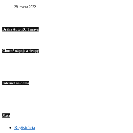
29. marca 2022
Dráha Auto RC Trnava
Chutné nápoje a sirupy
Internet na doma
Meta
Registrácia