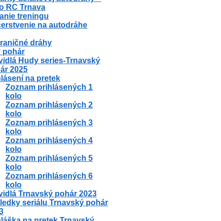
o RC Trnava
anie treningu
erstvenie na autodráhe
raničné dráhy
 pohár
vidlá Hudy series-Trnavský
ár 2025
hlásení na pretek
Zoznam prihlásených 1
kolo
Zoznam prihlásených 2
kolo
Zoznam prihlásených 3
kolo
Zoznam prihlásených 4
kolo
Zoznam prihlásených 5
kolo
Zoznam prihlásených 6
kolo
vidlá Trnavský pohár 2023
ledky seriálu Trnavský pohár
3
hláška na pretek Trnavský