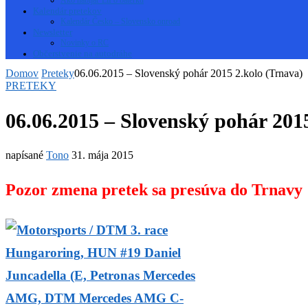
Kalendár pretekov
Kalendár Česko – Slovensko onroad
Newsletter
Novinky o RC
Občerstvenie na autodráhe
Domov
Preteky
06.06.2015 – Slovenský pohár 2015 2.kolo (Trnava)
PRETEKY
06.06.2015 – Slovenský pohár 201
napísané
Tono
31. mája 2015
Pozor zmena pretek sa presúva do Trnavy