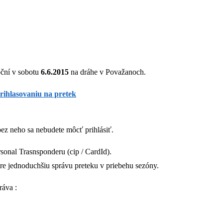
oční v sobotu
6.6.2015
na dráhe v Považanoch.
prihlasovaniu na pretek
bez neho sa nebudete môcť prihlásiť.
sonal Trasnsponderu (cip / CardId).
 pre jednoduchšiu správu preteku v priebehu sezóny.
ráva :