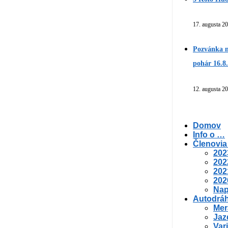
17. augusta 2
Pozvánka n
pohár 16.8
12. augusta 2
Domov
Info o …
Členovia
202
202
202
202
Nap
Autodrá
Mer
Jaz
Var