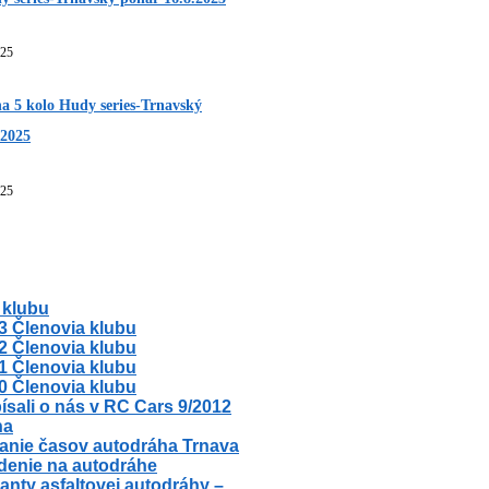
025
a 5 kolo Hudy series-Trnavský
.2025
025
 klubu
3 Členovia klubu
2 Členovia klubu
1 Členovia klubu
0 Členovia klubu
ísali o nás v RC Cars 9/2012
ha
anie časov autodráha Trnava
denie na autodráhe
ianty asfaltovej autodráhy –