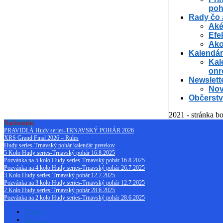
poh
Rady čo 
Aké
Efe
Ako
Kalendár
Kal
onr
Newslett
Nov
Občerstv
2021 - stránka bo
Najčítanejšie
PRAVIDLÁ Hudy series-TRNAVSKÝ POHÁR 2026
XRS Grand Final 2026 – Rules
Hudy series-Trnavský pohár kalendár pretekov
5 Kolo Hudy series-Trnavský pohár 16.8.2025
Pozvánka na 5 kolo Hudy series-Trnavský pohár 16.8.2025
Pozvánka na 4 kolo Hudy series-Trnavský pohár 26.7.2025
3 Kolo Hudy series-Trnavský pohár 12.7.2025
Pozvánka na 3 kolo Hudy series-Trnavský pohár 12.7.2025
2 Kolo Hudy series-Trnavský pohár 28.6.2025
Pozvánka na 2 kolo Hudy series-Trnavský pohár 28.6.2025
Domov
Info o …