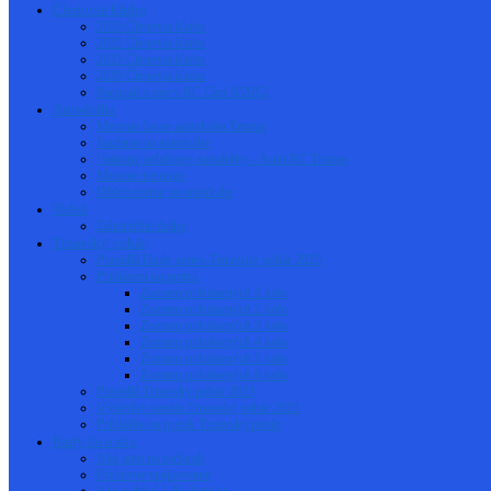
Členovia klubu
2023 Členovia klubu
2022 Členovia klubu
2021 Členovia klubu
2020 Členovia klubu
Napísali o nás v RC Cars 9/2012
Autodráha
Meranie časov autodráha Trnava
Jazdenie na autodráhe
Varianty asfaltovej autodráhy – Auto RC Trnava
Meranie treningu
Občerstvenie na autodráhe
Videá
Zahraničné dráhy
Trnavský pohár
Pravidlá Hudy series-Trnavský pohár 2025
Prihlásení na pretek
Zoznam prihlásených 1 kolo
Zoznam prihlásených 2 kolo
Zoznam prihlásených 3 kolo
Zoznam prihlásených 4 kolo
Zoznam prihlásených 5 kolo
Zoznam prihlásených 6 kolo
Pravidlá Trnavský pohár 2023
Výsledky seriálu Trnavský pohár 2023
Prihláška na pretek Trnavský pohár
Rady čo a ako
Aké auto na začiatok
Efektívne spájkovanie
Ako nabíjať LiPo baterku