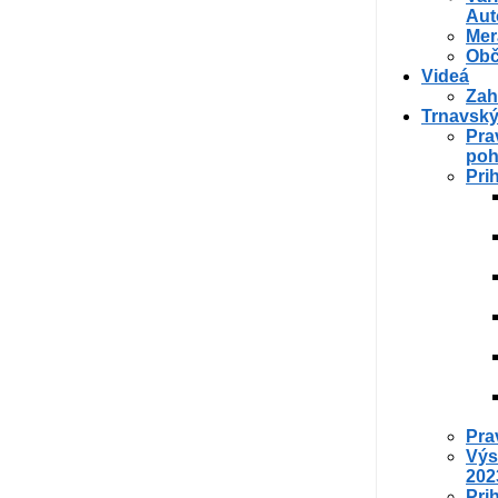
Aut
Mer
Obč
Videá
Zah
Trnavský
Pra
poh
Pri
Pra
Výs
202
Pri