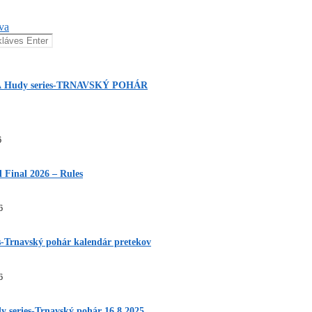
 Hudy series-TRNAVSKÝ POHÁR
6
Final 2026 – Rules
6
s-Trnavský pohár kalendár pretekov
6
y series-Trnavský pohár 16.8.2025