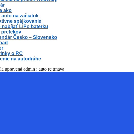
ár
a ako
 auto na začiatok
ktívne spájkovanie
 nabíjať LiPo baterku
 pretekov
endár Česko – Slovensko
oad
er
inky o RC
enie na autodráhe
la upravená admin : auto rc trnava