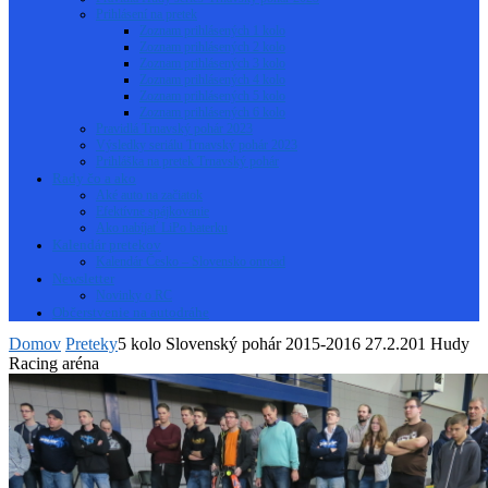
Prihlásení na pretek
Zoznam prihlásených 1 kolo
Zoznam prihlásených 2 kolo
Zoznam prihlásených 3 kolo
Zoznam prihlásených 4 kolo
Zoznam prihlásených 5 kolo
Zoznam prihlásených 6 kolo
Pravidlá Trnavský pohár 2023
Výsledky seriálu Trnavský pohár 2023
Prihláška na pretek Trnavský pohár
Rady čo a ako
Aké auto na začiatok
Efektívne spájkovanie
Ako nabíjať LiPo baterku
Kalendár pretekov
Kalendár Česko – Slovensko onroad
Newsletter
Novinky o RC
Občerstvenie na autodráhe
Domov
Preteky
5 kolo Slovenský pohár 2015-2016 27.2.201 Hudy
Racing aréna