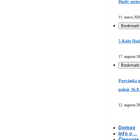
Hudy serie
11. marca 202
Bookmark
5 Kolo Hud
17. augusta 2
Bookmark
Pozvánka n
pohár 16.8
12. augusta 2
Domov
Info o …
Členovia