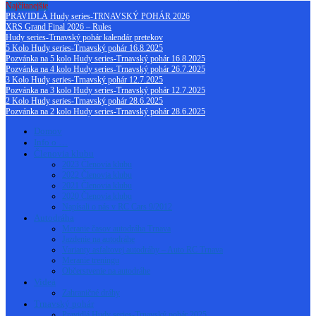
Najčítanejšie
PRAVIDLÁ Hudy series-TRNAVSKÝ POHÁR 2026
XRS Grand Final 2026 – Rules
Hudy series-Trnavský pohár kalendár pretekov
5 Kolo Hudy series-Trnavský pohár 16.8.2025
Pozvánka na 5 kolo Hudy series-Trnavský pohár 16.8.2025
Pozvánka na 4 kolo Hudy series-Trnavský pohár 26.7.2025
3 Kolo Hudy series-Trnavský pohár 12.7.2025
Pozvánka na 3 kolo Hudy series-Trnavský pohár 12.7.2025
2 Kolo Hudy series-Trnavský pohár 28.6.2025
Pozvánka na 2 kolo Hudy series-Trnavský pohár 28.6.2025
Domov
Info o …
Členovia klubu
2023 Členovia klubu
2022 Členovia klubu
2021 Členovia klubu
2020 Členovia klubu
Napísali o nás v RC Cars 9/2012
Autodráha
Meranie časov autodráha Trnava
Jazdenie na autodráhe
Varianty asfaltovej autodráhy – Auto RC Trnava
Meranie treningu
Občerstvenie na autodráhe
Videá
Zahraničné dráhy
Trnavský pohár
Pravidlá Hudy series-Trnavský pohár 2025