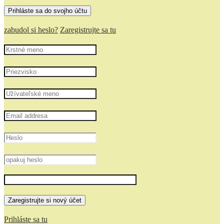
zabudol si heslo?
Zaregistrujte sa tu
Prihláste sa tu