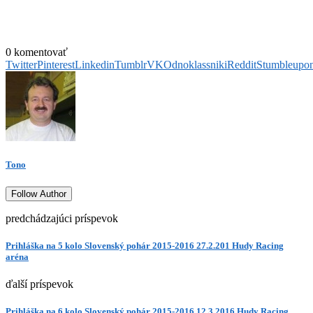
0 komentovať
Twitter
Pinterest
Linkedin
Tumblr
VK
Odnoklassniki
Reddit
Stumbleupo
Tono
Follow Author
predchádzajúci príspevok
Prihláška na 5 kolo Slovenský pohár 2015-2016 27.2.201 Hudy Racing
aréna
ďalší príspevok
Prihláška na 6 kolo Slovenský pohár 2015-2016 12.3.2016 Hudy Racing