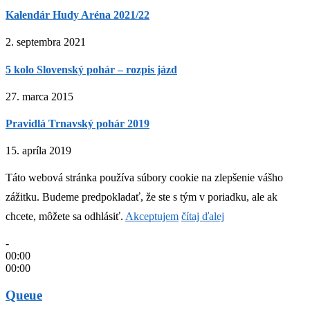
Kalendár Hudy Aréna 2021/22
2. septembra 2021
5 kolo Slovenský pohár – rozpis jázd
27. marca 2015
Pravidlá Trnavský pohár 2019
15. apríla 2019
Táto webová stránka používa súbory cookie na zlepšenie vášho
zážitku. Budeme predpokladať, že ste s tým v poriadku, ale ak
chcete, môžete sa odhlásiť.
Akceptujem
čítaj ďalej
-
00:00
00:00
Queue