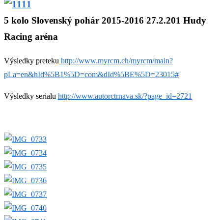
5 kolo Slovenský pohár 2015-2016 27.2.201 Hudy
Racing aréna
Výsledky preteku
http://www.myrcm.ch/myrcm/main?
pLa=en&hId%5B1%5D=com&dId%5BE%5D=23015#
Výsledky serialu
http://www.autorctrnava.sk/?page_id=2721