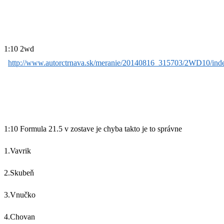
1:10 2wd
http://www.autorctrnava.sk/meranie/20140816_315703/2WD10/ind
1:10 Formula 21.5 v zostave je chyba takto je to správne
1.Vavrik
2.Skubeň
3.Vnučko
4.Chovan