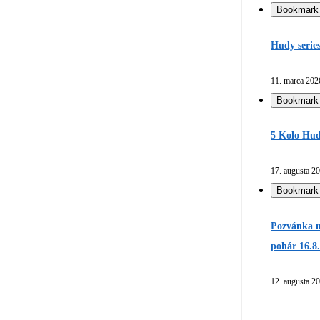
Bookmark
Hudy serie
11. marca 202
Bookmark
5 Kolo Hud
17. augusta 2
Bookmark
Pozvánka n
pohár 16.8
12. augusta 2