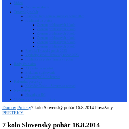
Videá
Zahraničné dráhy
Trnavský pohár
Pravidlá Hudy series-Trnavský pohár 2025
Prihlásení na pretek
Zoznam prihlásených 1 kolo
Zoznam prihlásených 2 kolo
Zoznam prihlásených 3 kolo
Zoznam prihlásených 4 kolo
Zoznam prihlásených 5 kolo
Zoznam prihlásených 6 kolo
Pravidlá Trnavský pohár 2023
Výsledky seriálu Trnavský pohár 2023
Prihláška na pretek Trnavský pohár
Rady čo a ako
Aké auto na začiatok
Efektívne spájkovanie
Ako nabíjať LiPo baterku
Kalendár pretekov
Kalendár Česko – Slovensko onroad
Newsletter
Novinky o RC
Občerstvenie na autodráhe
Domov
Preteky
7 kolo Slovenský pohár 16.8.2014 Považany
PRETEKY
7 kolo Slovenský pohár 16.8.2014