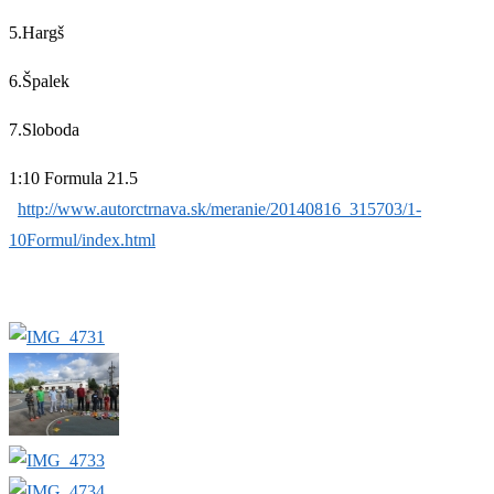
5.Hargš
6.Špalek
7.Sloboda
1:10 Formula 21.5
http://www.autorctrnava.sk/meranie/20140816_315703/1-
10Formul/index.html