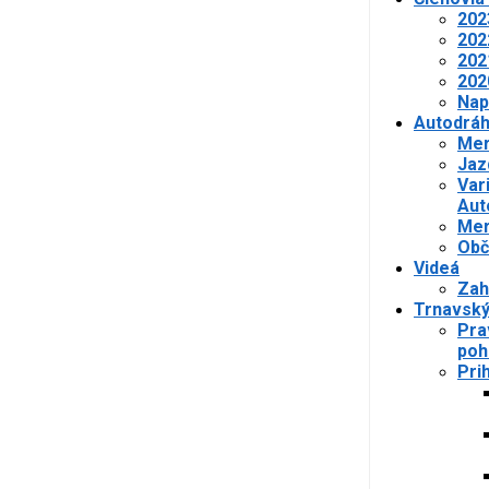
202
202
202
202
Nap
Autodrá
Mer
Jaz
Var
Aut
Mer
Obč
Videá
Zah
Trnavský
Pra
poh
Pri