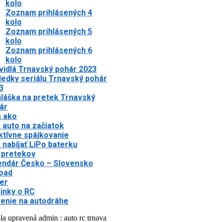
kolo
Zoznam prihlásených 4
kolo
Zoznam prihlásených 5
kolo
Zoznam prihlásených 6
kolo
vidlá Trnavský pohár 2023
ledky seriálu Trnavský pohár
3
hláška na pretek Trnavský
ár
a ako
 auto na začiatok
ktívne spájkovanie
 nabíjať LiPo baterku
 pretekov
endár Česko – Slovensko
oad
er
inky o RC
enie na autodráhe
la upravená admin : auto rc trnava