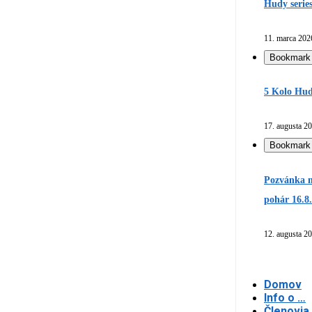
Hudy serie
11. marca 202
Bookmark
5 Kolo Hud
17. augusta 2
Bookmark
Pozvánka n
pohár 16.8
12. augusta 2
Domov
Info o …
Členovia