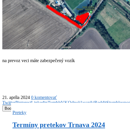
na prevoz veci máte zabezpečený vozík
21. apríla 2024
0 komentovať
Twitter
Pinterest
Linkedin
Tumblr
VK
Odnoklassniki
Reddit
Stumbleupo
Bookmark
Preteky
Termíny pretekov Trnava 2024