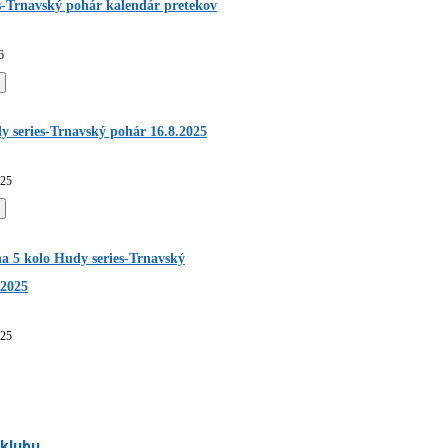
s-Trnavský pohár kalendár pretekov
6
y series-Trnavský pohár 16.8.2025
025
a 5 kolo Hudy series-Trnavský
.2025
025
 klubu