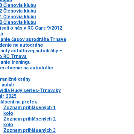
3 Členovia klubu
2 Členovia klubu
1 Členovia klubu
0 Členovia klubu
ísali o nás v RC Cars 9/2012
ha
anie časov autodráha Trnava
denie na autodráhe
ianty asfaltovej autodráhy –
o RC Trnava
anie treningu
erstvenie na autodráhe
raničné dráhy
 pohár
vidlá Hudy series-Trnavský
ár 2025
hlásení na pretek
Zoznam prihlásených 1
kolo
Zoznam prihlásených 2
kolo
Zoznam prihlásených 3