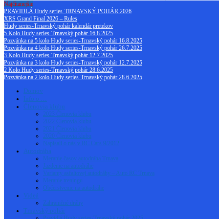
Najčítanejšie
PRAVIDLÁ Hudy series-TRNAVSKÝ POHÁR 2026
XRS Grand Final 2026 – Rules
Hudy series-Trnavský pohár kalendár pretekov
5 Kolo Hudy series-Trnavský pohár 16.8.2025
Pozvánka na 5 kolo Hudy series-Trnavský pohár 16.8.2025
Pozvánka na 4 kolo Hudy series-Trnavský pohár 26.7.2025
3 Kolo Hudy series-Trnavský pohár 12.7.2025
Pozvánka na 3 kolo Hudy series-Trnavský pohár 12.7.2025
2 Kolo Hudy series-Trnavský pohár 28.6.2025
Pozvánka na 2 kolo Hudy series-Trnavský pohár 28.6.2025
Domov
Info o …
Členovia klubu
2023 Členovia klubu
2022 Členovia klubu
2021 Členovia klubu
2020 Členovia klubu
Napísali o nás v RC Cars 9/2012
Autodráha
Meranie časov autodráha Trnava
Jazdenie na autodráhe
Varianty asfaltovej autodráhy – Auto RC Trnava
Meranie treningu
Občerstvenie na autodráhe
Videá
Zahraničné dráhy
Trnavský pohár
Pravidlá Hudy series-Trnavský pohár 2025