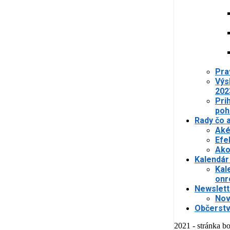
Pra
Výs
202
Pri
poh
Rady čo 
Aké
Efe
Ako
Kalendár
Kal
onr
Newslett
Nov
Občerstv
2021 - stránka bo