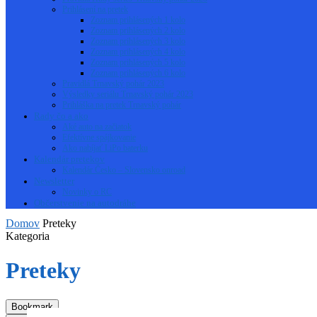
Prihlásení na pretek
Zoznam prihlásených 1 kolo
Zoznam prihlásených 2 kolo
Zoznam prihlásených 3 kolo
Zoznam prihlásených 4 kolo
Zoznam prihlásených 5 kolo
Zoznam prihlásených 6 kolo
Pravidlá Trnavský pohár 2023
Výsledky seriálu Trnavský pohár 2023
Prihláška na pretek Trnavský pohár
Rady čo a ako
Aké auto na začiatok
Efektívne spájkovanie
Ako nabíjať LiPo baterku
Kalendár pretekov
Kalendár Česko – Slovensko onroad
Newsletter
Novinky o RC
Občerstvenie na autodráhe
Domov
Preteky
Kategoria
Preteky
Bookmark