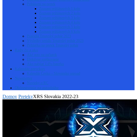
Prihlásení na pretek
Zoznam prihlásených 1 kolo
Zoznam prihlásených 2 kolo
Zoznam prihlásených 3 kolo
Zoznam prihlásených 4 kolo
Zoznam prihlásených 5 kolo
Zoznam prihlásených 6 kolo
Pravidlá Trnavský pohár 2023
Výsledky seriálu Trnavský pohár 2023
Prihláška na pretek Trnavský pohár
Rady čo a ako
Aké auto na začiatok
Efektívne spájkovanie
Ako nabíjať LiPo baterku
Kalendár pretekov
Kalendár Česko – Slovensko onroad
Newsletter
Novinky o RC
Občerstvenie na autodráhe
Domov
Preteky
XRS Slovakia 2022-23