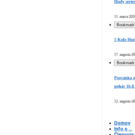
Hudy serie
11. marca 202
Bookmark
5 Kolo Hud
17. augusta 2
Bookmark
Pozvánka n
pohár 16.8
12. augusta 2
Domov
Info o …
Členovia