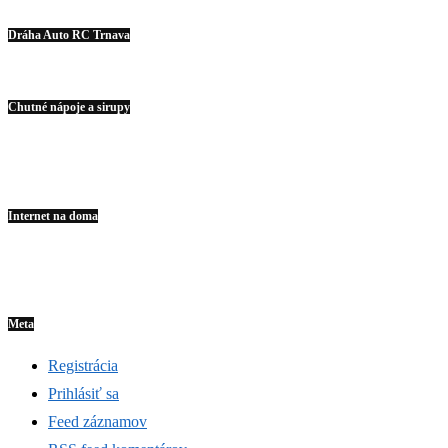
Dráha Auto RC Trnava
Chutné nápoje a sirupy
Internet na doma
Meta
Registrácia
Prihlásiť sa
Feed záznamov