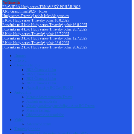
Najčítanejšie
PRAVIDLÁ Hudy series-TRNAVSKÝ POHÁR 2026
XRS Grand Final 2026 – Rules
Hudy series-Trnavský pohár kalendár pretekov
5 Kolo Hudy series-Trnavský pohár 16.8.2025
Pozvánka na 5 kolo Hudy series-Trnavský pohár 16.8.2025
Pozvánka na 4 kolo Hudy series-Trnavský pohár 26.7.2025
3 Kolo Hudy series-Trnavský pohár 12.7.2025
Pozvánka na 3 kolo Hudy series-Trnavský pohár 12.7.2025
2 Kolo Hudy series-Trnavský pohár 28.6.2025
Pozvánka na 2 kolo Hudy series-Trnavský pohár 28.6.2025
Domov
Info o …
Členovia klubu
2023 Členovia klubu
2022 Členovia klubu
2021 Členovia klubu
2020 Členovia klubu
Napísali o nás v RC Cars 9/2012
Autodráha
Meranie časov autodráha Trnava
Jazdenie na autodráhe
Varianty asfaltovej autodráhy – Auto RC Trnava
Meranie treningu
Občerstvenie na autodráhe
Videá
Zahraničné dráhy
Trnavský pohár
Pravidlá Hudy series-Trnavský pohár 2025