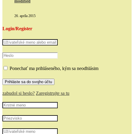
modified
26. apríla 2015
Login/Register
Ponechať ma prihláseného, kým sa neodhlásim
zabudol si heslo?
Zaregistrujte sa tu