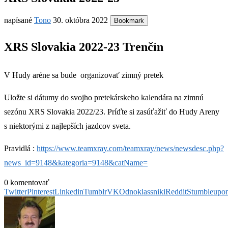
napísané
Tono
30. októbra 2022
Bookmark
XRS Slovakia 2022-23 Trenčín
V Hudy aréne sa bude organizovať zimný pretek
Uložte si dátumy do svojho pretekárskeho kalendára na zimnú
sezónu XRS Slovakia 2022/23. Príďte si zasúťažiť do Hudy Areny
s niektorými z najlepších jazdcov sveta.
Pravidlá :
https://www.teamxray.com/teamxray/news/newsdesc.php?
news_id=9148&kategoria=9148&catName=
0 komentovať
Twitter
Pinterest
Linkedin
Tumblr
VK
Odnoklassniki
Reddit
Stumbleupo