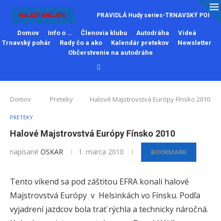
NAJČÍTANEJŠIE
PRAVIDLÁ Hudy series-TRNAVSKÝ POHÁR
Domov
Info o …
Členovia klubu
Autodráha
Videá
Trnavský pohár
Rady čo a ako
Kalendár pretekov
Newsletter
Občerstvenie na autodráhe
Domov
Preteky
Halové Majstrovstvá Európy Fínsko 2010
PRETEKY
Halové Majstrovstvá Európy Fínsko 2010
napísané
OSKAR
1. marca 2010
BOOKMARK
Tento víkend sa pod záštitou EFRA konali halové
Majstrovstvá Európy v Helsinkách vo Fínsku. Podľa
vyjadrení jazdcov bola trať rýchla a technicky náročná.