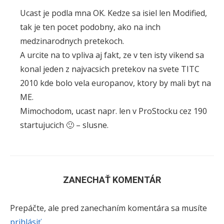
Ucast je podla mna OK. Kedze sa isiel len Modified,
tak je ten pocet podobny, ako na inch
medzinarodnych pretekoch.
A urcite na to vpliva aj fakt, ze v ten isty vikend sa
konal jeden z najvacsich pretekov na svete TITC
2010 kde bolo vela europanov, ktory by mali byt na
ME.
Mimochodom, ucast napr. len v ProStocku cez 190
startujucich 🙂 – slusne.
ZANECHAŤ KOMENTÁR
Prepáčte, ale pred zanechaním komentára sa musíte
prihlásiť
.