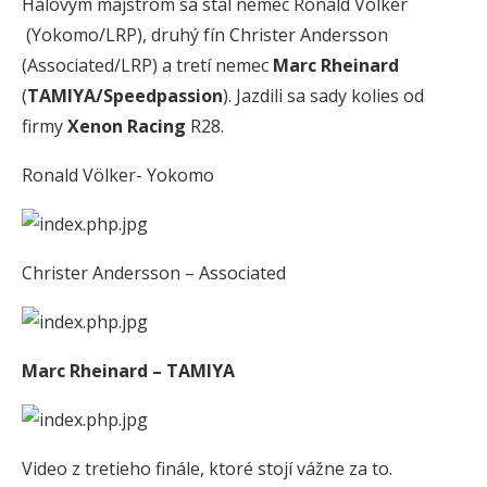
Halovým majstrom sa stal nemec Ronald Völker
(Yokomo/LRP), druhý fín Christer Andersson
(Associated/LRP) a tretí nemec
Marc Rheinard
(
TAMIYA/Speedpassion
). Jazdili sa sady kolies od
firmy
Xenon Racing
R28.
Ronald Völker- Yokomo
Christer Andersson – Associated
Marc Rheinard – TAMIYA
Video z tretieho finále, ktoré stojí vážne za to.