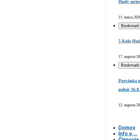
Hudy serie
11. marca 202
Bookmark
5 Kolo Hud
17. augusta 2
Bookmark
Pozvánka n
pohár 16.8
12. augusta 2
Domov
Info o …
Členovia