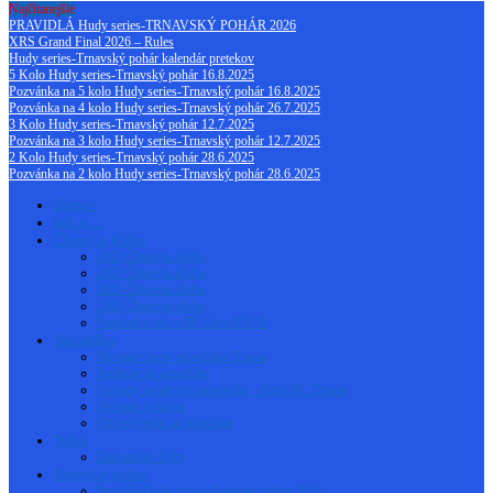
Najčítanejšie
PRAVIDLÁ Hudy series-TRNAVSKÝ POHÁR 2026
XRS Grand Final 2026 – Rules
Hudy series-Trnavský pohár kalendár pretekov
5 Kolo Hudy series-Trnavský pohár 16.8.2025
Pozvánka na 5 kolo Hudy series-Trnavský pohár 16.8.2025
Pozvánka na 4 kolo Hudy series-Trnavský pohár 26.7.2025
3 Kolo Hudy series-Trnavský pohár 12.7.2025
Pozvánka na 3 kolo Hudy series-Trnavský pohár 12.7.2025
2 Kolo Hudy series-Trnavský pohár 28.6.2025
Pozvánka na 2 kolo Hudy series-Trnavský pohár 28.6.2025
Domov
Info o …
Členovia klubu
2023 Členovia klubu
2022 Členovia klubu
2021 Členovia klubu
2020 Členovia klubu
Napísali o nás v RC Cars 9/2012
Autodráha
Meranie časov autodráha Trnava
Jazdenie na autodráhe
Varianty asfaltovej autodráhy – Auto RC Trnava
Meranie treningu
Občerstvenie na autodráhe
Videá
Zahraničné dráhy
Trnavský pohár
Pravidlá Hudy series-Trnavský pohár 2025