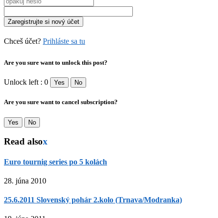
Chceš účet?
Prihláste sa tu
Are you sure want to unlock this post?
Unlock left : 0
Yes
No
Are you sure want to cancel subscription?
Yes
No
Read also
x
Euro tournig series po 5 kolách
28. júna 2010
25.6.2011 Slovenský pohár 2.kolo (Trnava/Modranka)