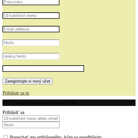
Prihláste sa tu
2021 - stránka bola upravená admin : auto rc trnava
Prihlásiť sa
Ponechať ma prihláseného, kým sa neodhlásim