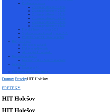
Prihlásení na pretek
Zoznam prihlásených 1 kolo
Zoznam prihlásených 2 kolo
Zoznam prihlásených 3 kolo
Zoznam prihlásených 4 kolo
Zoznam prihlásených 5 kolo
Zoznam prihlásených 6 kolo
Pravidlá Trnavský pohár 2023
Výsledky seriálu Trnavský pohár 2023
Prihláška na pretek Trnavský pohár
Rady čo a ako
Aké auto na začiatok
Efektívne spájkovanie
Ako nabíjať LiPo baterku
Kalendár pretekov
Kalendár Česko – Slovensko onroad
Newsletter
Novinky o RC
Občerstvenie na autodráhe
Domov
Preteky
HIT Holešov
PRETEKY
HIT Holešov
HIT Holešov