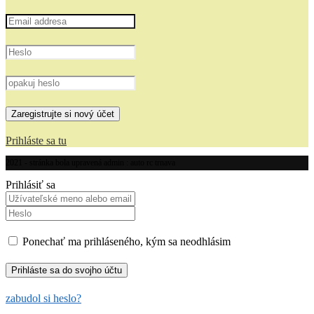
Prihláste sa tu
2021 - stránka bola upravená admin : auto rc trnava
Prihlásiť sa
Ponechať ma prihláseného, kým sa neodhlásim
zabudol si heslo?