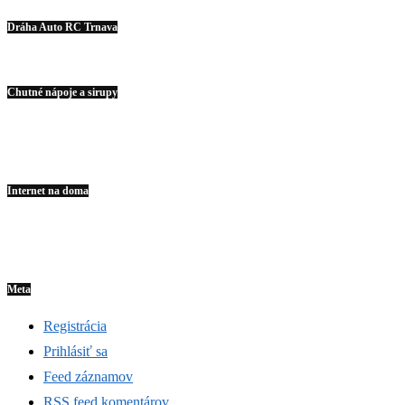
Dráha Auto RC Trnava
Chutné nápoje a sirupy
Internet na doma
Meta
Registrácia
Prihlásiť sa
Feed záznamov
RSS feed komentárov