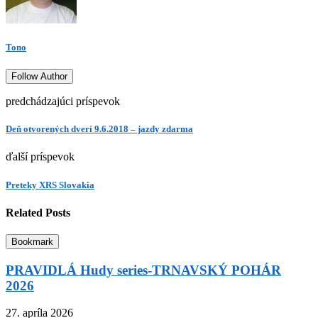
Tono
Follow Author
predchádzajúci príspevok
Deň otvorených dverí 9.6.2018 – jazdy zdarma
ďalší príspevok
Preteky XRS Slovakia
Related Posts
Bookmark
PRAVIDLÁ Hudy series-TRNAVSKÝ POHÁR
2026
27. apríla 2026