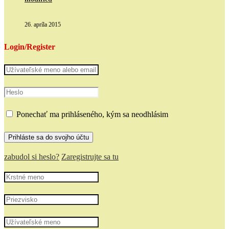
26. apríla 2015
Login/Register
Ponechať ma prihláseného, kým sa neodhlásim
zabudol si heslo?
Zaregistrujte sa tu