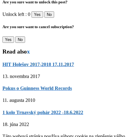
Are you sure want to unlock this post?
Unlock left : 0
Yes
No
Are you sure want to cancel subscription?
Yes
No
Read also
x
HIT Holešov 2017-2018 17.11.2017
13. novembra 2017
Pokus o Guinness World Records
11. augusta 2010
1 kolo Trnavský pohár 2022 -18.6.2022
18. júna 2022
Táto webová stránka používa súbory cookie na zlepšenie vášho