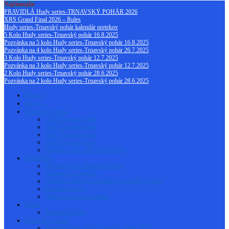
Najčítanejšie
PRAVIDLÁ Hudy series-TRNAVSKÝ POHÁR 2026
XRS Grand Final 2026 – Rules
Hudy series-Trnavský pohár kalendár pretekov
5 Kolo Hudy series-Trnavský pohár 16.8.2025
Pozvánka na 5 kolo Hudy series-Trnavský pohár 16.8.2025
Pozvánka na 4 kolo Hudy series-Trnavský pohár 26.7.2025
3 Kolo Hudy series-Trnavský pohár 12.7.2025
Pozvánka na 3 kolo Hudy series-Trnavský pohár 12.7.2025
2 Kolo Hudy series-Trnavský pohár 28.6.2025
Pozvánka na 2 kolo Hudy series-Trnavský pohár 28.6.2025
Domov
Info o …
Členovia klubu
2023 Členovia klubu
2022 Členovia klubu
2021 Členovia klubu
2020 Členovia klubu
Napísali o nás v RC Cars 9/2012
Autodráha
Meranie časov autodráha Trnava
Jazdenie na autodráhe
Varianty asfaltovej autodráhy – Auto RC Trnava
Meranie treningu
Občerstvenie na autodráhe
Videá
Zahraničné dráhy
Trnavský pohár
Pravidlá Hudy series-Trnavský pohár 2025