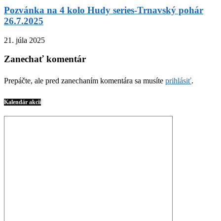
Pozvánka na 4 kolo Hudy series-Trnavský pohár
26.7.2025
21. júla 2025
Zanechať komentár
Prepáčte, ale pred zanechaním komentára sa musíte
prihlásiť
.
Kalendár akcií