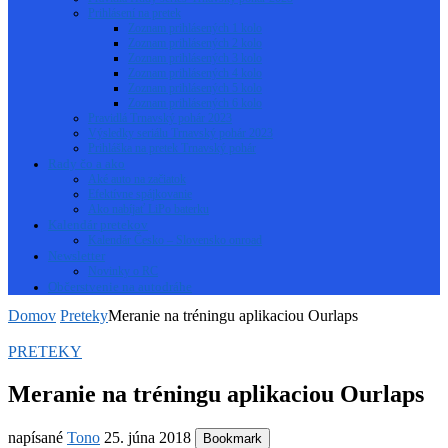
Prihlásení na pretek
Zoznam prihlásených 1 kolo
Zoznam prihlásených 2 kolo
Zoznam prihlásených 3 kolo
Zoznam prihlásených 4 kolo
Zoznam prihlásených 5 kolo
Zoznam prihlásených 6 kolo
Pravidlá Trnavský pohár 2023
Výsledky seriálu Trnavský pohár 2023
Prihláška na pretek Trnavský pohár
Rady čo a ako
Aké auto na začiatok
Efektívne spájkovanie
Ako nabíjať LiPo baterku
Kalendár pretekov
Kalendár Česko – Slovensko onroad
Newsletter
Novinky o RC
Občerstvenie na autodráhe
Domov
Preteky
Meranie na tréningu aplikaciou Ourlaps
PRETEKY
Meranie na tréningu aplikaciou Ourlaps
napísané
Tono
25. júna 2018
Bookmark