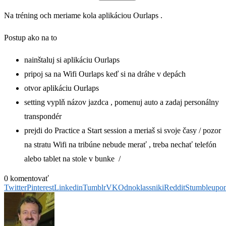
Na tréning och meriame kola aplikáciou Ourlaps .
Postup ako na to
nainštaluj si aplikáciu Ourlaps
pripoj sa na Wifi Ourlaps keď si na dráhe v depách
otvor aplikáciu Ourlaps
setting vyplň názov jazdca , pomenuj auto a zadaj personálny
transpondér
prejdi do Practice a Start session a meriaš si svoje časy / pozor
na stratu Wifi na tribúne nebude merať , treba nechať telefón
alebo tablet na stole v bunke /
0 komentovať
Twitter
Pinterest
Linkedin
Tumblr
VK
Odnoklassniki
Reddit
Stumbleupo