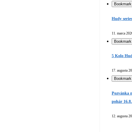
Bookmark
Hudy serie
11. marca 202
Bookmark
5 Kolo Hud
17. augusta 2
Bookmark
Pozvánka n
pohár 16.8
12. augusta 2