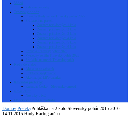
Videá
Zahraničné dráhy
Trnavský pohár
Pravidlá Hudy series-Trnavský pohár 2025
Prihlásení na pretek
Zoznam prihlásených 1 kolo
Zoznam prihlásených 2 kolo
Zoznam prihlásených 3 kolo
Zoznam prihlásených 4 kolo
Zoznam prihlásených 5 kolo
Zoznam prihlásených 6 kolo
Pravidlá Trnavský pohár 2023
Výsledky seriálu Trnavský pohár 2023
Prihláška na pretek Trnavský pohár
Rady čo a ako
Aké auto na začiatok
Efektívne spájkovanie
Ako nabíjať LiPo baterku
Kalendár pretekov
Kalendár Česko – Slovensko onroad
Newsletter
Novinky o RC
Občerstvenie na autodráhe
Domov
Preteky
Prihláška na 2 kolo Slovenský pohár 2015-2016
14.11.2015 Hudy Racing aréna