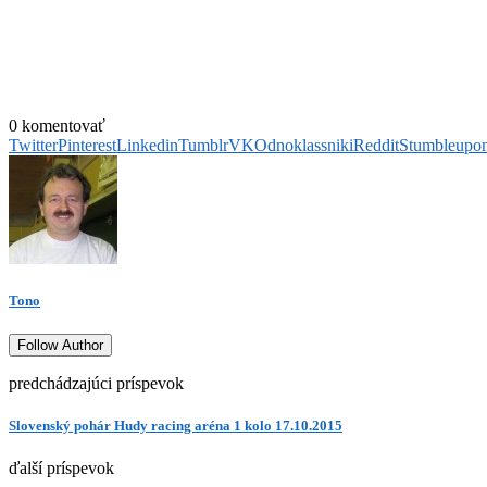
0 komentovať
Twitter
Pinterest
Linkedin
Tumblr
VK
Odnoklassniki
Reddit
Stumbleupo
Tono
Follow Author
predchádzajúci príspevok
Slovenský pohár Hudy racing aréna 1 kolo 17.10.2015
ďalší príspevok