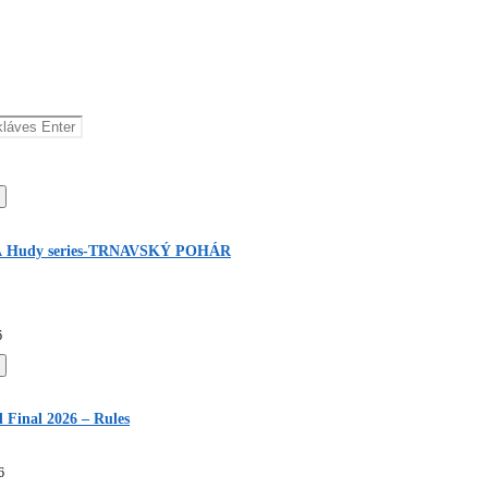
 Hudy series-TRNAVSKÝ POHÁR
6
Final 2026 – Rules
6