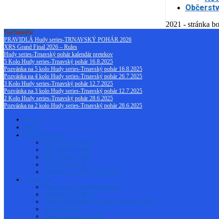
Občerstv
2021 - stránka bo
Najčítanejšie
PRAVIDLÁ Hudy series-TRNAVSKÝ POHÁR 2026
XRS Grand Final 2026 – Rules
Hudy series-Trnavský pohár kalendár pretekov
5 Kolo Hudy series-Trnavský pohár 16.8.2025
Pozvánka na 5 kolo Hudy series-Trnavský pohár 16.8.2025
Pozvánka na 4 kolo Hudy series-Trnavský pohár 26.7.2025
3 Kolo Hudy series-Trnavský pohár 12.7.2025
Pozvánka na 3 kolo Hudy series-Trnavský pohár 12.7.2025
2 Kolo Hudy series-Trnavský pohár 28.6.2025
Pozvánka na 2 kolo Hudy series-Trnavský pohár 28.6.2025
Domov
Info o …
Členovia klubu
2023 Členovia klubu
2022 Členovia klubu
2021 Členovia klubu
2020 Členovia klubu
Napísali o nás v RC Cars 9/2012
Autodráha
Meranie časov autodráha Trnava
Jazdenie na autodráhe
Varianty asfaltovej autodráhy – Auto RC Trnava
Meranie treningu
Občerstvenie na autodráhe