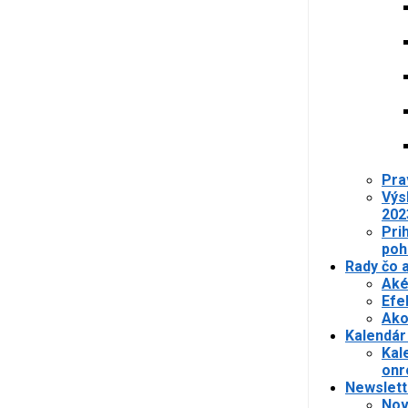
Pra
Výs
202
Pri
poh
Rady čo 
Aké
Efe
Ako
Kalendár
Kal
onr
Newslett
Nov