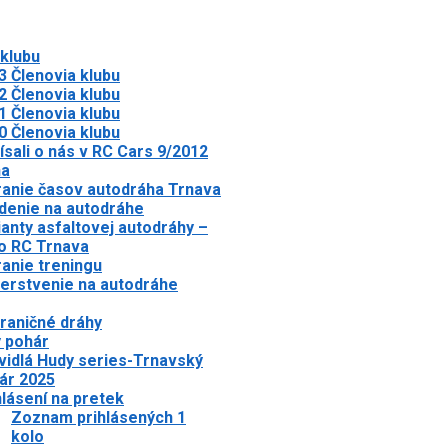
 klubu
3 Členovia klubu
2 Členovia klubu
1 Členovia klubu
0 Členovia klubu
ísali o nás v RC Cars 9/2012
ha
anie časov autodráha Trnava
denie na autodráhe
ianty asfaltovej autodráhy –
o RC Trnava
anie treningu
erstvenie na autodráhe
raničné dráhy
 pohár
vidlá Hudy series-Trnavský
ár 2025
hlásení na pretek
Zoznam prihlásených 1
kolo