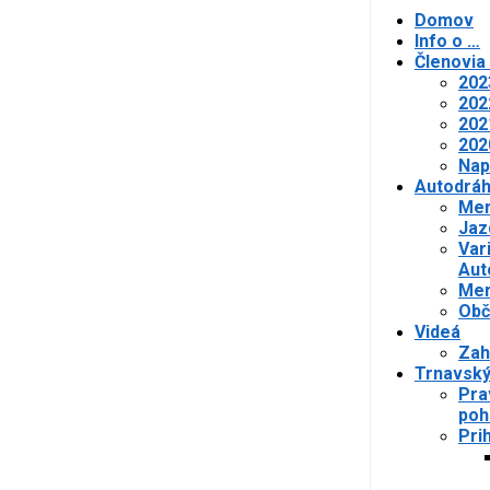
Domov
Info o …
Členovia
202
202
202
202
Nap
Autodrá
Mer
Jaz
Var
Aut
Mer
Obč
Videá
Zah
Trnavský
Pra
poh
Pri