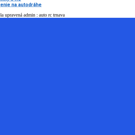
enie na autodráhe
la upravená admin : auto rc trnava