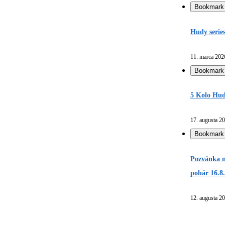
Bookmark
Hudy serie
11. marca 202
Bookmark
5 Kolo Hud
17. augusta 2
Bookmark
Pozvánka n
pohár 16.8
12. augusta 2