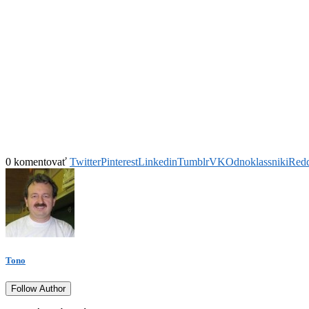
0 komentovať
Twitter
Pinterest
Linkedin
Tumblr
VK
Odnoklassniki
Redd
Tono
Follow Author