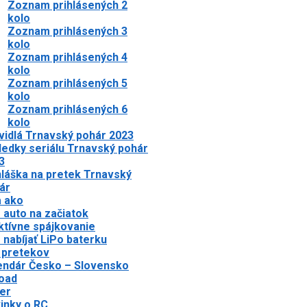
Zoznam prihlásených 2
kolo
Zoznam prihlásených 3
kolo
Zoznam prihlásených 4
kolo
Zoznam prihlásených 5
kolo
Zoznam prihlásených 6
kolo
vidlá Trnavský pohár 2023
ledky seriálu Trnavský pohár
3
hláška na pretek Trnavský
ár
a ako
 auto na začiatok
ktívne spájkovanie
 nabíjať LiPo baterku
 pretekov
endár Česko – Slovensko
oad
er
inky o RC