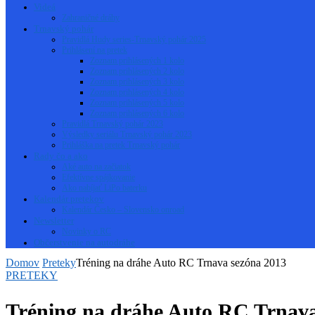
Videá
Zahraničné dráhy
Trnavský pohár
Pravidlá Hudy series-Trnavský pohár 2025
Prihlásení na pretek
Zoznam prihlásených 1 kolo
Zoznam prihlásených 2 kolo
Zoznam prihlásených 3 kolo
Zoznam prihlásených 4 kolo
Zoznam prihlásených 5 kolo
Zoznam prihlásených 6 kolo
Pravidlá Trnavský pohár 2023
Výsledky seriálu Trnavský pohár 2023
Prihláška na pretek Trnavský pohár
Rady čo a ako
Aké auto na začiatok
Efektívne spájkovanie
Ako nabíjať LiPo baterku
Kalendár pretekov
Kalendár Česko – Slovensko onroad
Newsletter
Novinky o RC
Občerstvenie na autodráhe
Domov
Preteky
Tréning na dráhe Auto RC Trnava sezóna 2013
PRETEKY
Tréning na dráhe Auto RC Trnava