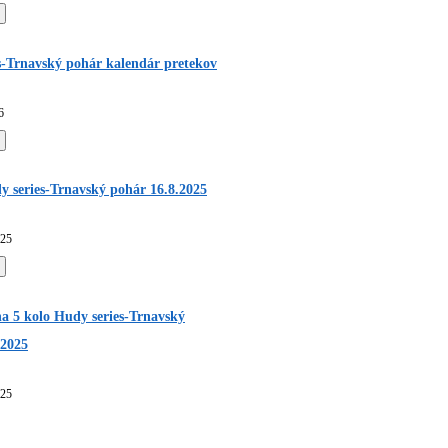
s-Trnavský pohár kalendár pretekov
6
y series-Trnavský pohár 16.8.2025
025
a 5 kolo Hudy series-Trnavský
.2025
025