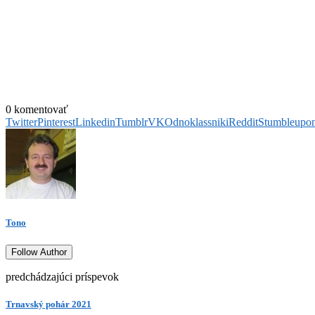
0 komentovať
Twitter
Pinterest
Linkedin
Tumblr
VK
Odnoklassniki
Reddit
Stumbleupo
Tono
Follow Author
predchádzajúci príspevok
Trnavský pohár 2021