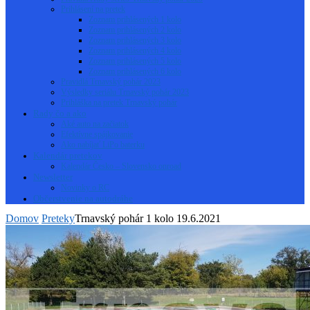
Prihlásení na pretek
Zoznam prihlásených 1 kolo
Zoznam prihlásených 2 kolo
Zoznam prihlásených 3 kolo
Zoznam prihlásených 4 kolo
Zoznam prihlásených 5 kolo
Zoznam prihlásených 6 kolo
Pravidlá Trnavský pohár 2023
Výsledky seriálu Trnavský pohár 2023
Prihláška na pretek Trnavský pohár
Rady čo a ako
Aké auto na začiatok
Efektívne spájkovanie
Ako nabíjať LiPo baterku
Kalendár pretekov
Kalendár Česko – Slovensko onroad
Newsletter
Novinky o RC
Občerstvenie na autodráhe
Domov
Preteky
Trnavský pohár 1 kolo 19.6.2021