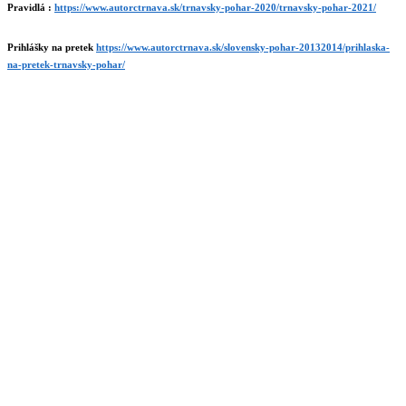
Pravidlá :
https://www.autorctrnava.sk/trnavsky-pohar-2020/trnavsky-pohar-2021/
Prihlášky na pretek
https://www.autorctrnava.sk/slovensky-pohar-20132014/prihlaska-
na-pretek-trnavsky-pohar/