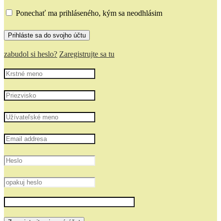
Ponechať ma prihláseného, kým sa neodhlásim
zabudol si heslo?
Zaregistrujte sa tu