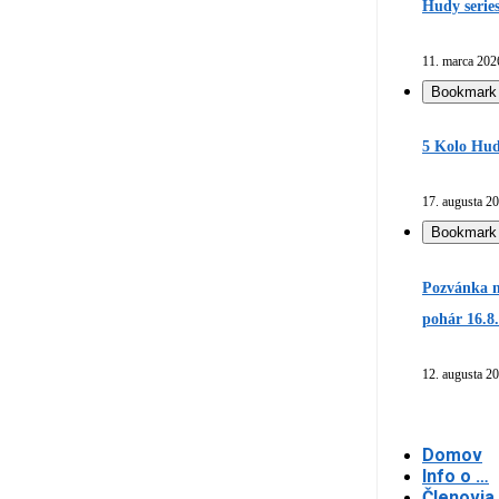
Hudy serie
11. marca 202
Bookmark
5 Kolo Hud
17. augusta 2
Bookmark
Pozvánka n
pohár 16.8
12. augusta 2
Domov
Info o …
Členovia