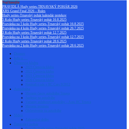
Najčítanejšie
PRAVIDLÁ Hudy series-TRNAVSKÝ POHÁR 2026
XRS Grand Final 2026 – Rules
Hudy series-Trnavský pohár kalendár pretekov
5 Kolo Hudy series-Trnavský pohár 16.8.2025
Pozvánka na 5 kolo Hudy series-Trnavský pohár 16.8.2025
Pozvánka na 4 kolo Hudy series-Trnavský pohár 26.7.2025
3 Kolo Hudy series-Trnavský pohár 12.7.2025
Pozvánka na 3 kolo Hudy series-Trnavský pohár 12.7.2025
2 Kolo Hudy series-Trnavský pohár 28.6.2025
Pozvánka na 2 kolo Hudy series-Trnavský pohár 28.6.2025
Domov
Info o …
Členovia klubu
2023 Členovia klubu
2022 Členovia klubu
2021 Členovia klubu
2020 Členovia klubu
Napísali o nás v RC Cars 9/2012
Autodráha
Meranie časov autodráha Trnava
Jazdenie na autodráhe
Varianty asfaltovej autodráhy – Auto RC Trnava
Meranie treningu
Občerstvenie na autodráhe
Videá
Zahraničné dráhy
Trnavský pohár
Pravidlá Hudy series-Trnavský pohár 2025