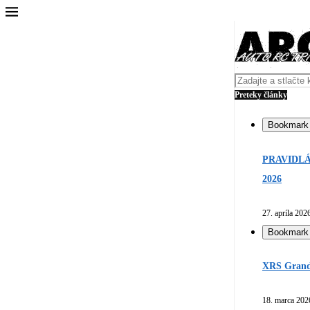
Preteky články
Bookmark
PRAVIDLÁ
2026
27. apríla 202
Bookmark
XRS Grand 
18. marca 202