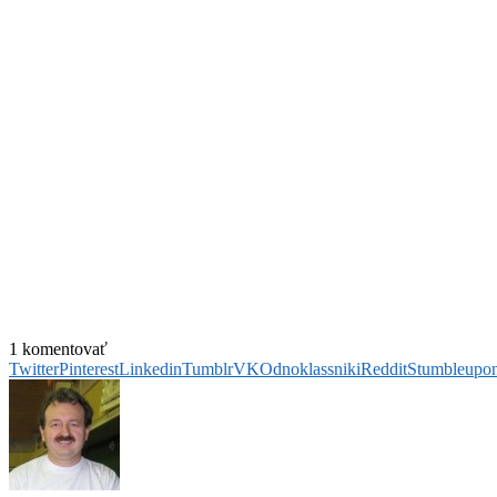
1 komentovať
Twitter
Pinterest
Linkedin
Tumblr
VK
Odnoklassniki
Reddit
Stumbleupo