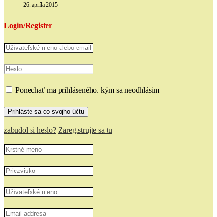
26. apríla 2015
Login/Register
Ponechať ma prihláseného, kým sa neodhlásim
zabudol si heslo?
Zaregistrujte sa tu