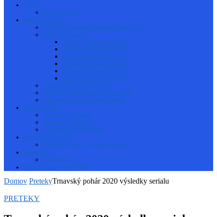
Videá
Zahraničné dráhy
Trnavský pohár
Pravidlá Hudy series-Trnavský pohár 2025
Prihlásení na pretek
Zoznam prihlásených 1 kolo
Zoznam prihlásených 2 kolo
Zoznam prihlásených 3 kolo
Zoznam prihlásených 4 kolo
Zoznam prihlásených 5 kolo
Zoznam prihlásených 6 kolo
Pravidlá Trnavský pohár 2023
Výsledky seriálu Trnavský pohár 2023
Prihláška na pretek Trnavský pohár
Rady čo a ako
Aké auto na začiatok
Efektívne spájkovanie
Ako nabíjať LiPo baterku
Kalendár pretekov
Kalendár Česko – Slovensko onroad
Newsletter
Novinky o RC
Občerstvenie na autodráhe
Domov
Preteky
Trnavský pohár 2020 výsledky serialu
PRETEKY