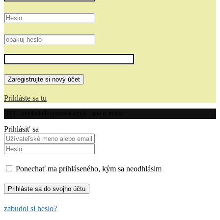
Prihláste sa tu
2021 - stránka bola upravená admin : auto rc trnava
Prihlásiť sa
Ponechať ma prihláseného, kým sa neodhlásim
zabudol si heslo?