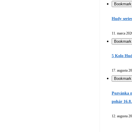
Bookmark
Hudy serie
11. marca 202
Bookmark
5 Kolo Hud
17. augusta 2
Bookmark
Pozvánka n
pohár 16.8
12. augusta 2