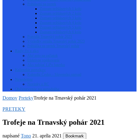
Prihlásení na pretek
Zoznam prihlásených 1 kolo
Zoznam prihlásených 2 kolo
Zoznam prihlásených 3 kolo
Zoznam prihlásených 4 kolo
Zoznam prihlásených 5 kolo
Zoznam prihlásených 6 kolo
Pravidlá Trnavský pohár 2023
Výsledky seriálu Trnavský pohár 2023
Prihláška na pretek Trnavský pohár
Rady čo a ako
Aké auto na začiatok
Efektívne spájkovanie
Ako nabíjať LiPo baterku
Kalendár pretekov
Kalendár Česko – Slovensko onroad
Newsletter
Novinky o RC
Občerstvenie na autodráhe
Domov
Preteky
Trofeje na Trnavský pohár 2021
PRETEKY
Trofeje na Trnavský pohár 2021
napísané
Tono
21. apríla 2021
Bookmark