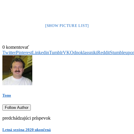
[SHOW PICTURE LIST]
0 komentovať
Twitter
Pinterest
Linkedin
Tumblr
VK
Odnoklassniki
Reddit
Stumbleupo
Tono
Follow Author
predchádzajúci príspevok
Letná sezóna 2020 ukončená