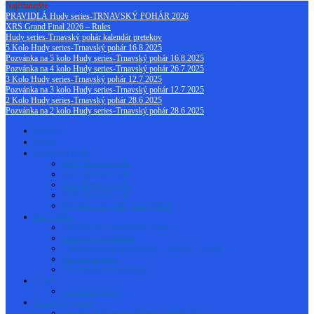
Najčítanejšie
PRAVIDLÁ Hudy series-TRNAVSKÝ POHÁR 2026
XRS Grand Final 2026 – Rules
Hudy series-Trnavský pohár kalendár pretekov
5 Kolo Hudy series-Trnavský pohár 16.8.2025
Pozvánka na 5 kolo Hudy series-Trnavský pohár 16.8.2025
Pozvánka na 4 kolo Hudy series-Trnavský pohár 26.7.2025
3 Kolo Hudy series-Trnavský pohár 12.7.2025
Pozvánka na 3 kolo Hudy series-Trnavský pohár 12.7.2025
2 Kolo Hudy series-Trnavský pohár 28.6.2025
Pozvánka na 2 kolo Hudy series-Trnavský pohár 28.6.2025
Domov
Info o …
Členovia klubu
2023 Členovia klubu
2022 Členovia klubu
2021 Členovia klubu
2020 Členovia klubu
Napísali o nás v RC Cars 9/2012
Autodráha
Meranie časov autodráha Trnava
Jazdenie na autodráhe
Varianty asfaltovej autodráhy – Auto RC Trnava
Meranie treningu
Občerstvenie na autodráhe
Videá
Zahraničné dráhy
Trnavský pohár
Pravidlá Hudy series-Trnavský pohár 2025