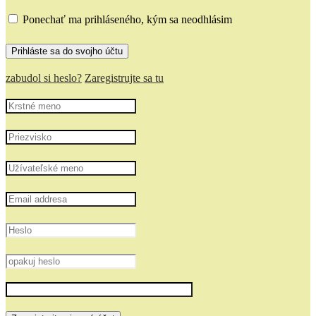
Ponechať ma prihláseného, kým sa neodhlásim
zabudol si heslo?
Zaregistrujte sa tu