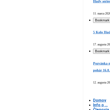
Hudy serie
11. marca 202
Bookmark
5 Kolo Hud
17. augusta 2
Bookmark
Pozvánka n
pohár 16.8
12. augusta 2
Domov
Info o …
Členovia