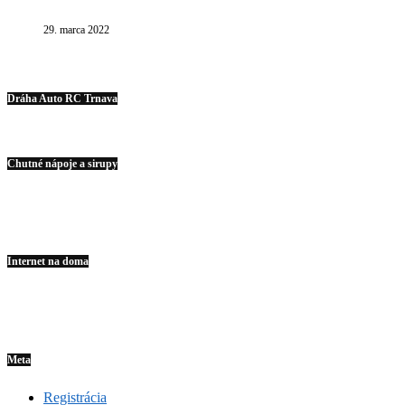
29. marca 2022
Dráha Auto RC Trnava
Chutné nápoje a sirupy
Internet na doma
Meta
Registrácia