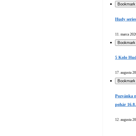
Bookmark
Hudy serie
11. marca 202
Bookmark
5 Kolo Hud
17. augusta 2
Bookmark
Pozvánka n
pohár 16.8
12. augusta 2