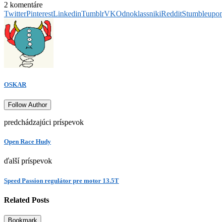
2 komentáre
Twitter
Pinterest
Linkedin
Tumblr
VK
Odnoklassniki
Reddit
Stumbleupo
OSKAR
Follow Author
predchádzajúci príspevok
Open Race Hudy
ďalší príspevok
Speed Passion regulátor pre motor 13.5T
Related Posts
Bookmark