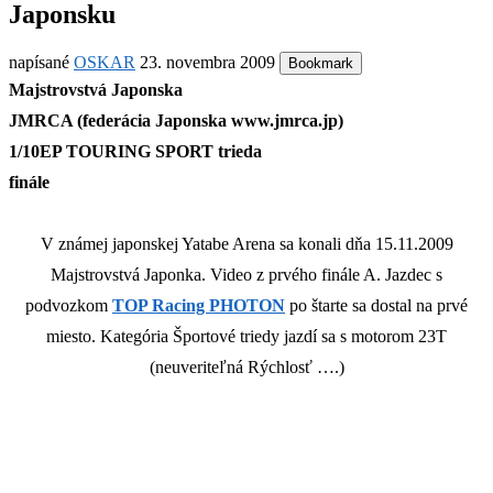
Japonsku
napísané
OSKAR
23. novembra 2009
Bookmark
Majstrovstvá Japonska
JMRCA (federácia Japonska www.jmrca.jp)
1/10EP TOURING SPORT trieda
finále
V známej japonskej Yatabe Arena sa konali dňa 15.11.2009
Majstrovstvá Japonka. Video z prvého finále A. Jazdec s
podvozkom
TOP Racing PHOTON
po štarte sa dostal na prvé
miesto. Kategória Športové triedy jazdí sa s motorom 23T
(neuveriteľná Rýchlosť ….)