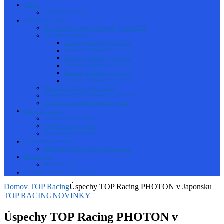
Videá
Zahraničné dráhy
Trnavský pohár
Pravidlá Hudy series-Trnavský pohár 2025
Prihlásení na pretek
Zoznam prihlásených 1 kolo
Zoznam prihlásených 2 kolo
Zoznam prihlásených 3 kolo
Zoznam prihlásených 4 kolo
Zoznam prihlásených 5 kolo
Zoznam prihlásených 6 kolo
Pravidlá Trnavský pohár 2023
Výsledky seriálu Trnavský pohár 2023
Prihláška na pretek Trnavský pohár
Rady čo a ako
Aké auto na začiatok
Efektívne spájkovanie
Ako nabíjať LiPo baterku
Kalendár pretekov
Kalendár Česko – Slovensko onroad
Newsletter
Novinky o RC
Občerstvenie na autodráhe
Domov
TOP Racing
Úspechy TOP Racing PHOTON v Japonsku
TOP RACING
NOVINKY
Úspechy TOP Racing PHOTON v