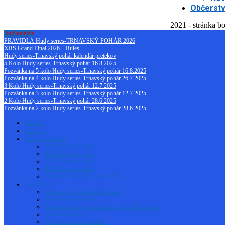
Občerstv
2021 - stránka bo
Najčítanejšie
PRAVIDLÁ Hudy series-TRNAVSKÝ POHÁR 2026
XRS Grand Final 2026 – Rules
Hudy series-Trnavský pohár kalendár pretekov
5 Kolo Hudy series-Trnavský pohár 16.8.2025
Pozvánka na 5 kolo Hudy series-Trnavský pohár 16.8.2025
Pozvánka na 4 kolo Hudy series-Trnavský pohár 26.7.2025
3 Kolo Hudy series-Trnavský pohár 12.7.2025
Pozvánka na 3 kolo Hudy series-Trnavský pohár 12.7.2025
2 Kolo Hudy series-Trnavský pohár 28.6.2025
Pozvánka na 2 kolo Hudy series-Trnavský pohár 28.6.2025
Domov
Info o …
Členovia klubu
2023 Členovia klubu
2022 Členovia klubu
2021 Členovia klubu
2020 Členovia klubu
Napísali o nás v RC Cars 9/2012
Autodráha
Meranie časov autodráha Trnava
Jazdenie na autodráhe
Varianty asfaltovej autodráhy – Auto RC Trnava
Meranie treningu
Občerstvenie na autodráhe