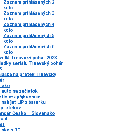
Zoznam prihlásených 2
kolo
Zoznam prihlásených 3
kolo
Zoznam prihlásených 4
kolo
Zoznam prihlásených 5
kolo
Zoznam prihlásených 6
kolo
vidlá Trnavský pohár 2023
ledky seriálu Trnavský pohár
3
hláška na pretek Trnavský
ár
a ako
 auto na začiatok
ktívne spájkovanie
 nabíjať LiPo baterku
 pretekov
endár Česko – Slovensko
oad
er
inky o RC