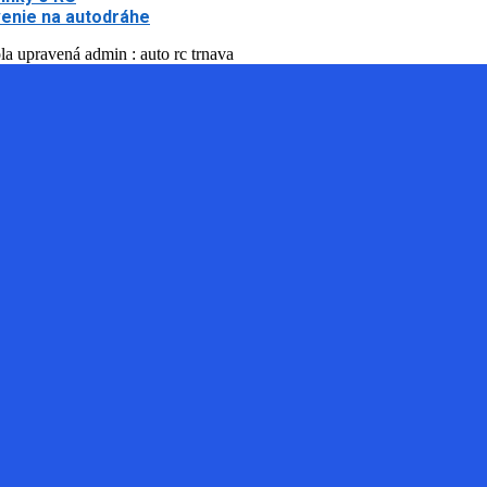
enie na autodráhe
la upravená admin : auto rc trnava