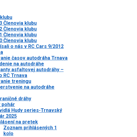
 klubu
3 Členovia klubu
2 Členovia klubu
1 Členovia klubu
0 Členovia klubu
ísali o nás v RC Cars 9/2012
ha
anie časov autodráha Trnava
denie na autodráhe
ianty asfaltovej autodráhy –
o RC Trnava
anie treningu
erstvenie na autodráhe
raničné dráhy
 pohár
vidlá Hudy series-Trnavský
ár 2025
hlásení na pretek
Zoznam prihlásených 1
kolo