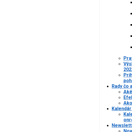
Pra
Výs
202
Pri
poh
Rady čo 
Aké
Efe
Ako
Kalendár
Kal
onr
Newslett
Nov