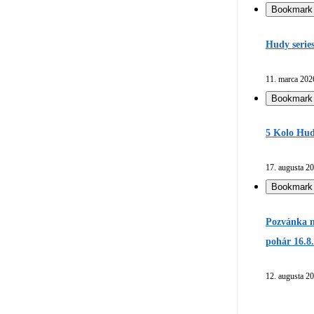
Bookmark
Hudy serie
11. marca 202
Bookmark
5 Kolo Hud
17. augusta 2
Bookmark
Pozvánka n
pohár 16.8
12. augusta 2