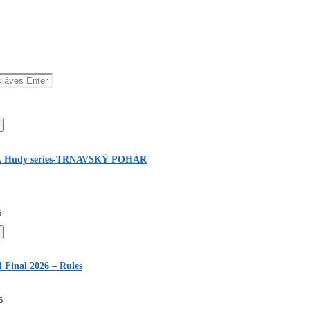
 Hudy series-TRNAVSKÝ POHÁR
6
Final 2026 – Rules
6