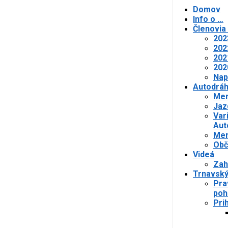
Domov
Info o …
Členovia
202
202
202
202
Nap
Autodrá
Mer
Jaz
Var
Aut
Mer
Obč
Videá
Zah
Trnavský
Pra
poh
Pri