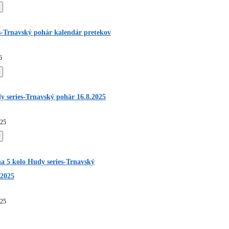
s-Trnavský pohár kalendár pretekov
6
y series-Trnavský pohár 16.8.2025
025
a 5 kolo Hudy series-Trnavský
.2025
025