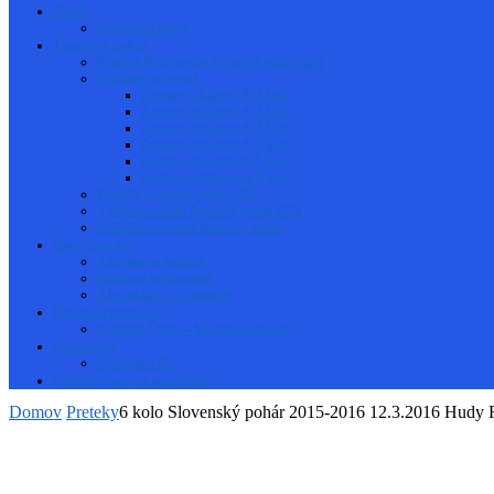
Videá
Zahraničné dráhy
Trnavský pohár
Pravidlá Hudy series-Trnavský pohár 2025
Prihlásení na pretek
Zoznam prihlásených 1 kolo
Zoznam prihlásených 2 kolo
Zoznam prihlásených 3 kolo
Zoznam prihlásených 4 kolo
Zoznam prihlásených 5 kolo
Zoznam prihlásených 6 kolo
Pravidlá Trnavský pohár 2023
Výsledky seriálu Trnavský pohár 2023
Prihláška na pretek Trnavský pohár
Rady čo a ako
Aké auto na začiatok
Efektívne spájkovanie
Ako nabíjať LiPo baterku
Kalendár pretekov
Kalendár Česko – Slovensko onroad
Newsletter
Novinky o RC
Občerstvenie na autodráhe
Domov
Preteky
6 kolo Slovenský pohár 2015-2016 12.3.2016 Hudy 