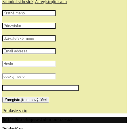
zabudol si heslo?
Zaregistrujte sa tu
Prihláste sa tu
2021 - stránka bola upravená admin : auto rc trnava
Prihlásiť sa