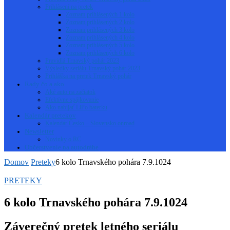
Prihlásení na pretek
Zoznam prihlásených 1 kolo
Zoznam prihlásených 2 kolo
Zoznam prihlásených 3 kolo
Zoznam prihlásených 4 kolo
Zoznam prihlásených 5 kolo
Zoznam prihlásených 6 kolo
Pravidlá Trnavský pohár 2023
Výsledky seriálu Trnavský pohár 2023
Prihláška na pretek Trnavský pohár
Rady čo a ako
Aké auto na začiatok
Efektívne spájkovanie
Ako nabíjať LiPo baterku
Kalendár pretekov
Kalendár Česko – Slovensko onroad
Newsletter
Novinky o RC
Občerstvenie na autodráhe
Domov
Preteky
6 kolo Trnavského pohára 7.9.1024
PRETEKY
6 kolo Trnavského pohára 7.9.1024
Záverečný pretek letného seriálu