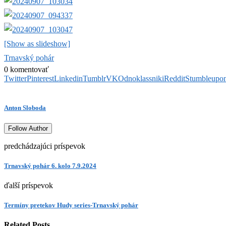
[Show as slideshow]
Trnavský pohár
0 komentovať
Twitter
Pinterest
Linkedin
Tumblr
VK
Odnoklassniki
Reddit
Stumbleupo
Anton Sloboda
Follow Author
predchádzajúci príspevok
Trnavský pohár 6. kolo 7.9.2024
ďalší príspevok
Termíny pretekov Hudy series-Trnavský pohár
Related Posts