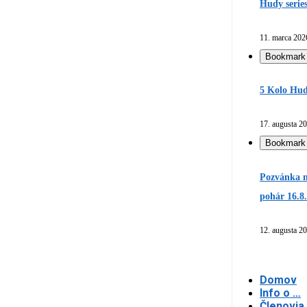
Hudy serie
11. marca 202
Bookmark
5 Kolo Hud
17. augusta 2
Bookmark
Pozvánka n
pohár 16.8
12. augusta 2
Domov
Info o …
Členovia