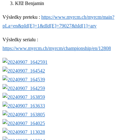
Kříž Benjamin
Výsledky preteku :
https://www.myrcm.ch/myrcm/main?
pLa=en&pId[E]=1&dId[E]=79027&hId[1]=arv
Výsledky serialu :
https://www.myrcm.ch/myrcm/championship/en/12808