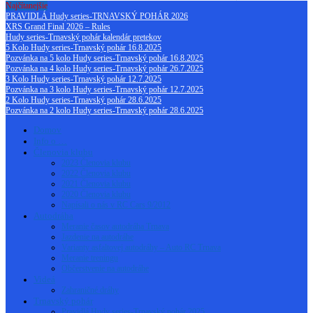
Najčítanejšie
PRAVIDLÁ Hudy series-TRNAVSKÝ POHÁR 2026
XRS Grand Final 2026 – Rules
Hudy series-Trnavský pohár kalendár pretekov
5 Kolo Hudy series-Trnavský pohár 16.8.2025
Pozvánka na 5 kolo Hudy series-Trnavský pohár 16.8.2025
Pozvánka na 4 kolo Hudy series-Trnavský pohár 26.7.2025
3 Kolo Hudy series-Trnavský pohár 12.7.2025
Pozvánka na 3 kolo Hudy series-Trnavský pohár 12.7.2025
2 Kolo Hudy series-Trnavský pohár 28.6.2025
Pozvánka na 2 kolo Hudy series-Trnavský pohár 28.6.2025
Domov
Info o …
Členovia klubu
2023 Členovia klubu
2022 Členovia klubu
2021 Členovia klubu
2020 Členovia klubu
Napísali o nás v RC Cars 9/2012
Autodráha
Meranie časov autodráha Trnava
Jazdenie na autodráhe
Varianty asfaltovej autodráhy – Auto RC Trnava
Meranie treningu
Občerstvenie na autodráhe
Videá
Zahraničné dráhy
Trnavský pohár
Pravidlá Hudy series-Trnavský pohár 2025