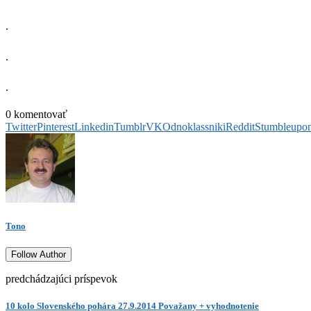
.
.
.
0 komentovať
Twitter
Pinterest
Linkedin
Tumblr
VK
Odnoklassniki
Reddit
Stumbleupo
Tono
Follow Author
predchádzajúci príspevok
10 kolo Slovenského pohára 27.9.2014 Považany + vyhodnotenie