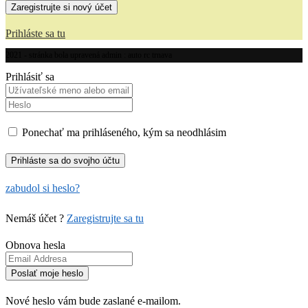
Prihláste sa tu
2021 - stránka bola upravená admin : auto rc trnava
Prihlásiť sa
Ponechať ma prihláseného, kým sa neodhlásim
zabudol si heslo?
Nemáš účet ?
Zaregistrujte sa tu
Obnova hesla
Nové heslo vám bude zaslané e-mailom.