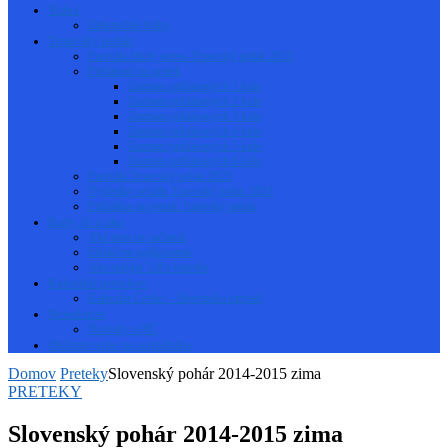
Videá
Zahraničné dráhy
Trnavský pohár
Pravidlá Hudy series-Trnavský pohár 2025
Prihlásení na pretek
Zoznam prihlásených 1 kolo
Zoznam prihlásených 2 kolo
Zoznam prihlásených 3 kolo
Zoznam prihlásených 4 kolo
Zoznam prihlásených 5 kolo
Zoznam prihlásených 6 kolo
Pravidlá Trnavský pohár 2023
Výsledky seriálu Trnavský pohár 2023
Prihláška na pretek Trnavský pohár
Rady čo a ako
Aké auto na začiatok
Efektívne spájkovanie
Ako nabíjať LiPo baterku
Kalendár pretekov
Kalendár Česko – Slovensko onroad
Newsletter
Novinky o RC
Občerstvenie na autodráhe
Domov
Preteky
Slovenský pohár 2014-2015 zima
PRETEKY
Slovenský pohár 2014-2015 zima