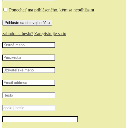
Ponechať ma prihláseného, kým sa neodhlásim
zabudol si heslo?
Zaregistrujte sa tu