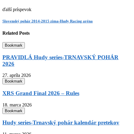
ďalší príspevok
Slovenský pohár 2014-2015 zima-Hudy Racing aréna
Related Posts
Bookmark
PRAVIDLÁ Hudy series-TRNAVSKÝ POHÁR
2026
27. apríla 2026
Bookmark
XRS Grand Final 2026 – Rules
18. marca 2026
Bookmark
Hudy series-Trnavský pohár kalendár pretekov