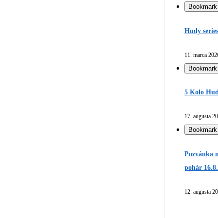
Bookmark
Hudy serie
11. marca 202
Bookmark
5 Kolo Hud
17. augusta 2
Bookmark
Pozvánka n
pohár 16.8
12. augusta 2