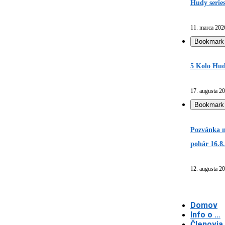
Hudy serie
11. marca 202
Bookmark
5 Kolo Hud
17. augusta 2
Bookmark
Pozvánka n
pohár 16.8
12. augusta 2
Domov
Info o …
Členovia