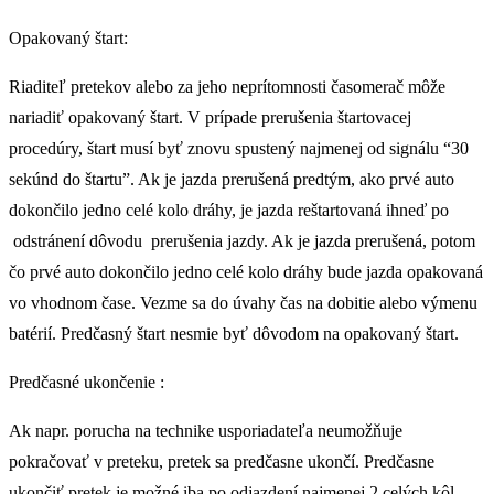
Opakovaný štart:
Riaditeľ pretekov alebo za jeho neprítomnosti časomerač môže
nariadiť opakovaný štart. V prípade prerušenia štartovacej
procedúry, štart musí byť znovu spustený najmenej od signálu “30
sekúnd do štartu”. Ak je jazda prerušená predtým, ako prvé auto
dokončilo jedno celé kolo dráhy, je jazda reštartovaná ihneď po
odstránení dôvodu prerušenia jazdy. Ak je jazda prerušená, potom
čo prvé auto dokončilo jedno celé kolo dráhy bude jazda opakovaná
vo vhodnom čase. Vezme sa do úvahy čas na dobitie alebo výmenu
batérií. Predčasný štart nesmie byť dôvodom na opakovaný štart.
Predčasné ukončenie :
Ak napr. porucha na technike usporiadateľa neumožňuje
pokračovať v preteku, pretek sa predčasne ukončí. Predčasne
ukončiť pretek je možné iba po odjazdení najmenej 2 celých kôl