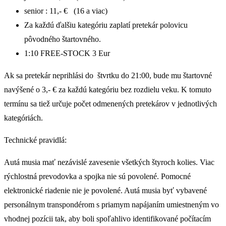
senior : 11,- € (16 a viac)
Za každú ďalšiu kategóriu zaplatí pretekár polovicu
pôvodného štartovného.
1:10 FREE-STOCK 3 Eur
Ak sa pretekár neprihlási do
štvrtku
do
21
:00, bude mu štartovné
navýšené o 3,- € za každú kategóriu bez rozdielu veku.
K tomuto
termínu sa tiež určuje počet odmenených pretekárov v jednotlivých
kategóriách.
Technické pravidlá:
Autá musia mať nezávislé zavesenie všetkých štyroch kolies. Viac
rýchlostná prevodovka a spojka nie sú povolené. Pomocné
elektronické riadenie nie je povolené. Autá musia byť vybavené
personálnym transpondérom s priamym napájaním umiestneným vo
vhodnej pozícii tak, aby boli spoľahlivo identifikované počítacím