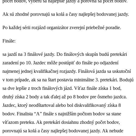
počet bodov, vyberú sa najlepšie jazdy a porovná sa počet bodov.
Ak sú zhodné porovnajú sa kolá a časy najlepšej bodovanej jazdy.
Po každej sérii rozjázd organizátor zverejní priebežné poradie.
Finále:
sa jazdí na 3 finálové jazdy. Do finálových skupín budú pretekári
zaradení po 10. Jazdec môže postúpiť do finále po odjazdení
najmenej jednej kvalifikačnej rozjazdy. Finálová jazda sa uskutoční
v tom prípade, ak sa na štart postavia minimálne 3. pretekári. Bodujú
sa dve lepšie z troch finálových jázd. Víťaz finále získa 1 bod,
druhý získa 2 body a tak ďalej až po 8 bodov pre ôsmeho jazdca.
Jazdec, ktorý neodštartoval alebo bol diskvalifikovaný získa 8
bodov. Finalista “A” finále s najnižším počtom bodov sa stane
víťazom preteku. Ak pretekári dosiahnu zhodný počet bodov,
porovnajú sa kolá a časy najlepšej bodovanej jazdy. Ak nebude