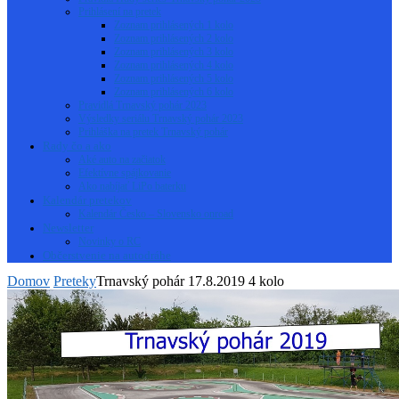
Prihlásení na pretek
Zoznam prihlásených 1 kolo
Zoznam prihlásených 2 kolo
Zoznam prihlásených 3 kolo
Zoznam prihlásených 4 kolo
Zoznam prihlásených 5 kolo
Zoznam prihlásených 6 kolo
Pravidlá Trnavský pohár 2023
Výsledky seriálu Trnavský pohár 2023
Prihláška na pretek Trnavský pohár
Rady čo a ako
Aké auto na začiatok
Efektívne spájkovanie
Ako nabíjať LiPo baterku
Kalendár pretekov
Kalendár Česko – Slovensko onroad
Newsletter
Novinky o RC
Občerstvenie na autodráhe
Domov
Preteky
Trnavský pohár 17.8.2019 4 kolo