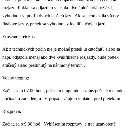
rozjázd. Pokiaľ sa odjazdilo viac ako dve úplné kolá rozjázd,
vyhodnotí sa podľa dvoch lepších jázd. Ak sa neodjazdia všetky
finálové jazdy, pretek sa vyhodnotí z kvalifikačných jázd.
Zrušenie preteku :
Ak z technických príčin nie je možné pretek uskutočniť, alebo sa
napr. odjazdia menej ako dve kvalifikačné rozjazdy, bude pretek
zrušený alebo presunutý na náhradný termín .
Voľný tréning:
Začína sa o 07.00 hod., počas tréningu nie je zabezpečené meranie
počítacím zariadením . V prípade záujmu v piatok pred pretekom .
Rozprava:
Začína sa o 9.
3
0 hod.
Vyhlásením rozpravy je trať uzatvorená.