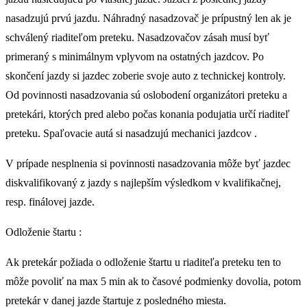
nasadzujú prvú jazdu. Náhradný nasadzovač je prípustný len ak je
schválený riaditeľom preteku. Nasadzovačov zásah musí byť
primeraný s minimálnym vplyvom na ostatných jazdcov. Po
skončení jazdy si jazdec zoberie svoje auto z technickej kontroly.
Od povinnosti nasadzovania sú oslobodení organizátori preteku a
pretekári, ktorých pred alebo počas konania podujatia určí riaditeľ
preteku. Spaľovacie autá si nasadzujú mechanici jazdcov .
V prípade nesplnenia si povinnosti nasadzovania môže byť jazdec
diskvalifikovaný z jazdy s najlepším výsledkom v kvalifikačnej,
resp. finálovej jazde.
Odloženie štartu :
Ak pretekár požiada o odloženie štartu u riaditeľa preteku ten to
môže povoliť na max 5 min ak to časové podmienky dovolia, potom
pretekár v danej jazde štartuje z posledného miesta.