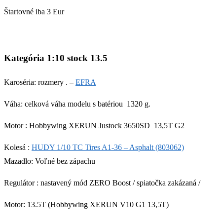
Štartovné iba 3 Eur
Kategória
1:10 stock 13.5
Karoséria: rozmery
. –
EFRA
Váha:
c
elková váha modelu s batériou 1320 g.
Motor :
Hobbywing XERUN Justock 3650SD 13,5T G2
Kolesá :
HUDY 1/10 TC Tires A1-36 – Asphalt (803062)
Mazadlo: Voľné bez zápachu
Regulátor :
nastavený mód ZERO Boost / spiatočka zakázaná /
Motor: 1
3.5T (
Hobbywing XERUN V10 G1 13,5T
)