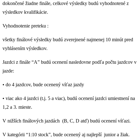
dokončené žiadne finále, celkové výsledky budú vyhodnotené z
výsledkov kvalifikácie.
Vyhodnotenie preteku :
všetky finálové výsledky budú zverejnené najmenej 10 minút pred
vyhlásením výsledkov.
Jazdci z finále “A” budú ocenení nasledovne podľa počtu jazdcov v
jazde:
• do 4 jazdcov, bude ocenený víťaz jazdy
• viac ako 4 jazdci (t.j. 5 a viac), budú ocenení jazdci umiestnení na
1,2 a 3. mieste.
V nižších finálových jazdách (B, C, D atď) budú ocenení víťazi.
V kategórii “
1:10 stock
”, bude ocenený aj najlepší junior a žiak.