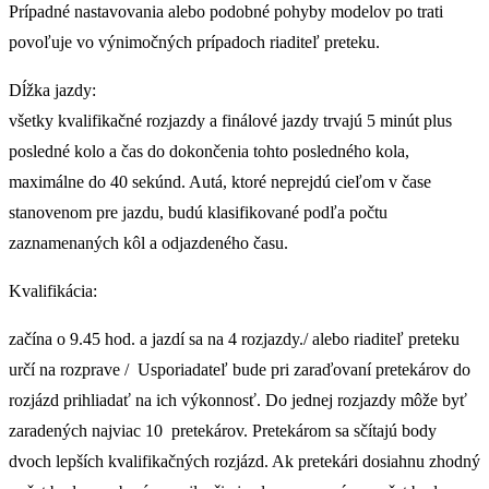
Prípadné nastavovania alebo podobné pohyby modelov po trati
povoľuje vo výnimočných prípadoch riaditeľ preteku.
Dĺžka jazdy:
všetky kvalifikačné rozjazdy a finálové jazdy trvajú 5 minút plus
posledné kolo a čas do dokončenia tohto posledného kola,
maximálne do 40 sekúnd. Autá, ktoré neprejdú cieľom v čase
stanovenom pre jazdu, budú klasifikované podľa počtu
zaznamenaných kôl a odjazdeného času.
Kvalifikácia:
začína o 9.45 hod. a jazdí sa na 4 rozjazdy./ alebo riaditeľ preteku
určí na rozprave / Usporiadateľ bude pri zaraďovaní pretekárov do
rozjázd prihliadať na ich výkonnosť. Do jednej rozjazdy môže byť
zaradených najviac 10 pretekárov. Pretekárom sa sčítajú body
dvoch lepších kvalifikačných rozjázd. Ak pretekári dosiahnu zhodný