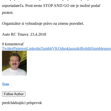
usporiadateľa. Proti trestu STOP AND GO nie je možné podať
protest.
Organizátor si vyhradzuje právo na zmenu pravidiel.
Auto RC Trnava 23.4.2018
0 komentovať
Twitter
Pinterest
Linkedin
Tumblr
VK
Odnoklassniki
Reddit
Stumbleupo
Tono
Follow Author
predchádzajúci príspevok