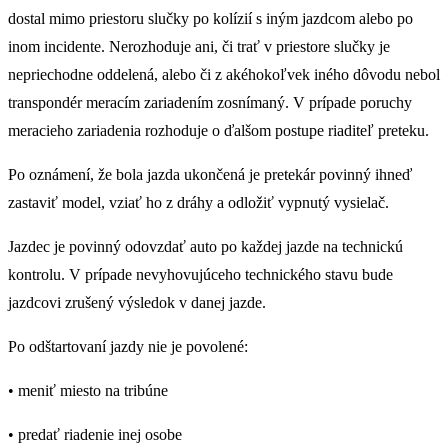
dostal mimo priestoru slučky po kolízií s iným jazdcom alebo po
inom incidente. Nerozhoduje ani, či trať v priestore slučky je
nepriechodne oddelená, alebo či z akéhokoľvek iného dôvodu nebol
transpondér meracím zariadením zosnímaný. V prípade poruchy
meracieho zariadenia rozhoduje o ďalšom postupe riaditeľ preteku.
Po oznámení, že bola jazda ukončená je pretekár povinný ihneď
zastaviť model, vziať ho z dráhy a odložiť vypnutý vysielač.
Jazdec je povinný odovzdať auto po každej jazde na technickú
kontrolu. V prípade nevyhovujúceho technického stavu bude
jazdcovi zrušený výsledok v danej jazde.
Po odštartovaní jazdy nie je povolené:
• meniť miesto na tribúne
• predať riadenie inej osobe