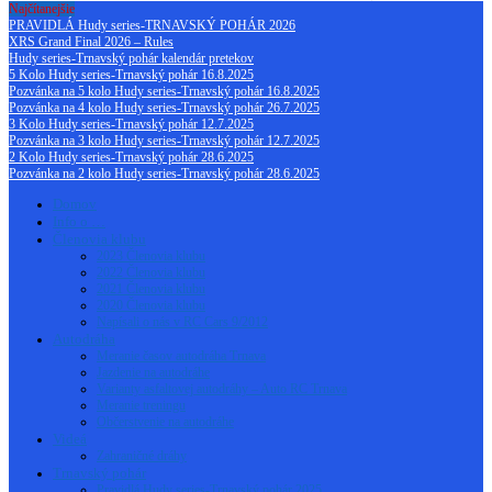
Najčítanejšie
PRAVIDLÁ Hudy series-TRNAVSKÝ POHÁR 2026
XRS Grand Final 2026 – Rules
Hudy series-Trnavský pohár kalendár pretekov
5 Kolo Hudy series-Trnavský pohár 16.8.2025
Pozvánka na 5 kolo Hudy series-Trnavský pohár 16.8.2025
Pozvánka na 4 kolo Hudy series-Trnavský pohár 26.7.2025
3 Kolo Hudy series-Trnavský pohár 12.7.2025
Pozvánka na 3 kolo Hudy series-Trnavský pohár 12.7.2025
2 Kolo Hudy series-Trnavský pohár 28.6.2025
Pozvánka na 2 kolo Hudy series-Trnavský pohár 28.6.2025
Domov
Info o …
Členovia klubu
2023 Členovia klubu
2022 Členovia klubu
2021 Členovia klubu
2020 Členovia klubu
Napísali o nás v RC Cars 9/2012
Autodráha
Meranie časov autodráha Trnava
Jazdenie na autodráhe
Varianty asfaltovej autodráhy – Auto RC Trnava
Meranie treningu
Občerstvenie na autodráhe
Videá
Zahraničné dráhy
Trnavský pohár
Pravidlá Hudy series-Trnavský pohár 2025