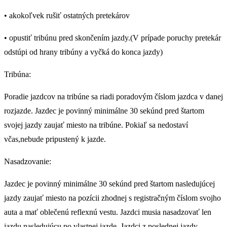
• akokoľvek rušiť ostatných pretekárov
• opustiť tribúnu pred skončením jazdy.(V prípade poruchy pretekár
odstúpi od hrany tribúny a vyčká do konca jazdy)
Tribúna:
Poradie jazdcov na tribúne sa riadi poradovým číslom jazdca v danej
rozjazde. Jazdec je povinný minimálne 30 sekúnd pred štartom
svojej jazdy zaujať miesto na tribúne. Pokiaľ sa nedostaví
včas,nebude pripustený k jazde.
Nasadzovanie:
Jazdec je povinný minimálne 30 sekúnd pred štartom nasledujúcej
jazdy zaujať miesto na pozícii zhodnej s registračným číslom svojho
auta a mať oblečenú reflexnú vestu. Jazdci musia nasadzovať len
jazdu nasledujúcu po vlastnej jazde. Jazdci z poslednej jazdy