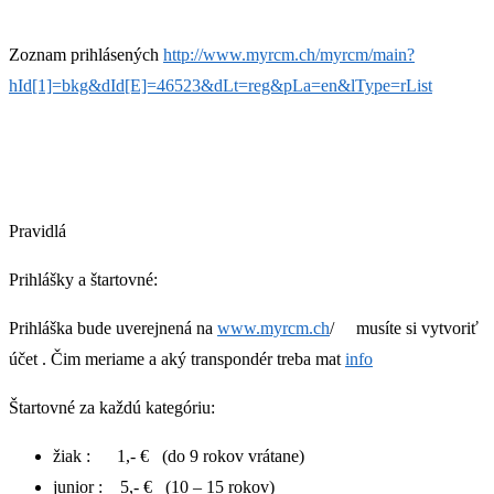
Zoznam prihlásených
http://www.myrcm.ch/myrcm/main?
hId[1]=bkg&dId[E]=46523&dLt=reg&pLa=en&lType=rList
Pravidlá
Prihlášky a štartovné:
Prihlášk
a bude uverejnená na
www.myrcm.ch
/ musíte si vytvoriť
účet . Čim meriame a aký transpondér treba mat
info
Štartovné za každú kategóriu:
žiak : 1,- € (do 9 rokov vrátane)
junior :
5,- €
(10 – 15 rokov)