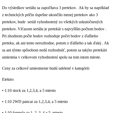
Do výsledkov seriálu sa započítava 3 pretekov. Ak by sa napríklad
z technických príčin úspešne ukončilo menej pretekov ako 3
pretekov, bude seriál vyhodnotený zo všetkých uskutočnených
pretekov. Víťazom seriálu je pretekár s najvyšším počtom bodov .
Pri zhodnom počte bodov rozhoduje počet bodov z ďalšieho
preteku, ak ani tento nerozhodne, potom z ďalšieho a tak ďalej . Ak
sa ani týmto spôsobom nedá rozhodnúť, potom sa takýto pretekári
umiestnia v celkovom vyhodnotení spolu na tom istom mieste.
Ceny za celkové umiestnenie budú udelené v kategórii:
Elektro
• 1:10 stock za 1,2,3,4, a 5 miesto
• 1:10 2WD pancar za 1,2,3,4, a 5 miesto
• 1:10 formula za 1, 2, 3, 4 a 5. miesto