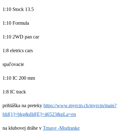
1:10 Stock 13.5
1:10 Formula
1:10 2WD pan car
1:8 eletrics cars
spaľovacie
1:10 IC 200 mm
1:8 IC track
prihláška na preteky
https://www.myrcm.ch/myrcm/main?
hId[1]=bkg&dId[E]=46523&pLa=en
na klubovej dráhe v
Trnave -Modranke