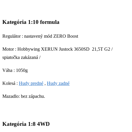
Kategória 1:10 formula
Regulátor
:
nastavený mód ZERO Boost
Motor :
Hobbywing XERUN Justock 3650SD 21,5T G2
/
spiatočka zakázaná /
Váha : 1050g
Kolesá :
Hudy predné
,
Hudy zadné
Mazadlo: bez zápachu.
Kategória 1:8 4WD