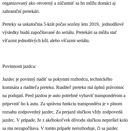
organizovaný ako otvorený a zúčastniť sa ho môžu domáci aj
zahraniční pretekári.
Preteky sa uskutočnia 5-krát po
čas sezóny leto 2019
, jednodňové
výsledky budú započítavané do seriálu. Pretekári sa môžu stať
víťazmi jednotlivých kôl, alebo víťazmi seriálu.
Povinnosti jazdca:
Jazdec je povinný riadiť sa pokynmi rozhodcu, technického
komisára a riaditeľa preteku. Riaditeľ preteku má úplnú právomoc
na podujatí. Pred jazdou je auto potrebné vybaviť transpondérom a
pripevniť ho k autu. Za správnu funkciu transpondéra je v plnom
rozsahu zodpovedný jazdec. Za prejazd slučkou vždy zodpovedá
jazdec. V prípade, že z akéhokoľvek dôvodu slučkou neprešiel kolo
sa mu nezapočítava. V tomto prípade nerozhoduje, či sa jazdec