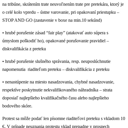
na tribúne, skrátením trate neuvoľnením trate pre pretekára, ktorý je
o celé kolo vpredu – ústne varovanie, pri opakovaní priestupku –
STOP AND GO (zastavenie v boxe na min.10 sekúnd)
• hrubé porušenie zásad “fair play” (atakovať auto súpera s
úmyslom poškodiť ho), opakované porušovanie pravidiel –
diskvalifikácia z preteku
• hrubé porušenie slušného správania, resp. neuposlúchnutie
napomenutia riaditeľom preteku – diskvalifikácia z preteku
• nenastúpenie na miesto nasadzovania, chybné nasadzovanie,
respektíve poskytnutie nekvalifikovaného náhradníka – strata
doposiaľ najlepšieho kvalifikačného času alebo najlepšieho
bodového skóre.
Protest sa môže podať len písomne riaditeľovi preteku s vkladom 10
€. V prípade neuznania protestu vklad prepadne v prospech