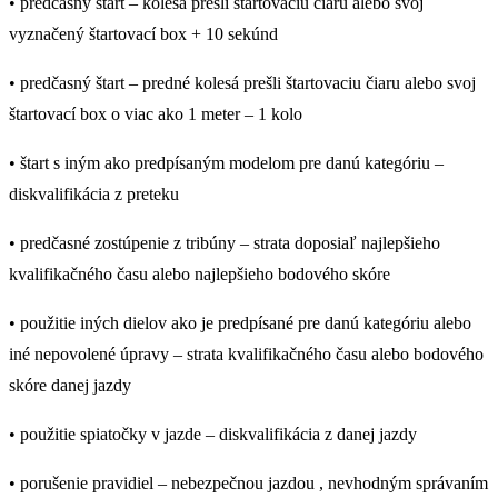
• predčasný štart – kolesá prešli štartovaciu čiaru alebo svoj
vyznačený štartovací box + 10 sekúnd
• predčasný štart – predné kolesá prešli štartovaciu čiaru alebo svoj
štartovací box o viac ako 1 meter – 1 kolo
• štart s iným ako predpísaným modelom pre danú kategóriu –
diskvalifikácia z preteku
• predčasné zostúpenie z tribúny – strata doposiaľ najlepšieho
kvalifikačného času alebo najlepšieho bodového skóre
• použitie iných dielov ako je predpísané pre danú kategóriu alebo
iné nepovolené úpravy – strata kvalifikačného času alebo bodového
skóre danej jazdy
• použitie spiatočky v jazde – diskvalifikácia z danej jazdy
• porušenie pravidiel – nebezpečnou jazdou , nevhodným správaním